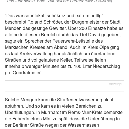
und fuhr hinein. Foto: 7aktuell.de/ Lermer
(Bild: 7aktuell.de)
“Das war sehr lokal, sehr kurz und extrem heftig”,
beschreibt Roland Schröder, der Bürgermeister der Stadt
Menden das gestrige Gewitter. Über 200 Einsätze habe es
alleine in diesem Bereich durch das Tief David gegeben,
sagte ein Sprecher der Feuerwehr-Leitstelle des
Märkischen Kreises am Abend. Auch im Kreis Olpe ging
es laut Kreisverwaltung hauptsächlich um überlaufene
Straßen und vollgelaufene Keller. Teilweise fielen
innerhalb weniger Minuten bis zu 100 Liter Niederschlag
pro Quadratmeter.
Anzeige
Solche Mengen kann die Straßenentwässerung nicht
abführen. Und so kam es in vielen Bereichen zu
Überflutungen. In Murrhardt im Rems-Murr-Kreis bemerkte
die Fahrerin eines Mini zu spät, dass die Unterführung in
der Berliner Straße wegen der Wassermassen