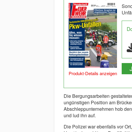
Sond
Unfä
D
Produkt-Details anzeigen
Die Bergungsarbeiten gestalteten
ungünstigen Position am Brück
Abschleppunternehmen hob den K
und lud ihn auf.
Die Polizei war ebenfalls vor O