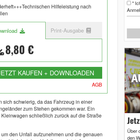
Ic
*
erheft+++Technischen Hilfeleistung nach
Anmel
llen
Print-Ausgabe
ownload
8,80 €
JETZT KAUFEN + DOWNLOADEN
AGB
 sich schwierig, da das Fahrzeug in einer
engeländer zum Stehen gekommen war. Ein
leinwagen schließlich zurück auf die Straße
Jet
Über 
rt, um den Unfall aufzunehmen und die genauen
den W