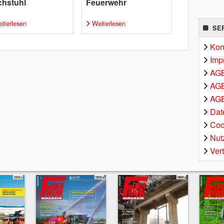
chstuhl
Feuerwehr
iterlesen
Weiterlesen
SE
Kon
Imp
AG
AGB
AGB
Dat
Coo
Nut
Ver