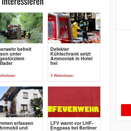
 interessieren
erwehr befreit
Defekter
son unter
Kühlschrank setzt
gestürztem
Ammoniak in Hotel
lader
frei
iterlesen
Weiterlesen
ammen erfassen
LFV warnt vor LHF-
hnmobil und
Engpass bei Berliner