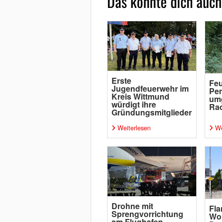
Das könnte dich auch
Erste
Feu
Jugendfeuerwehr im
Per
Kreis Wittmund
um
würdigt ihre
Rad
Gründungsmitglieder
Weiterlesen
We
Drohne mit
Fl
Sprengvorrichtung
Wo
am Flughafen