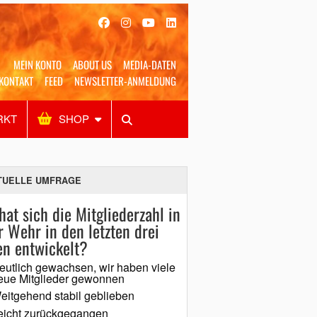
MEIN KONTO
ABOUT US
MEDIA-DATEN
KONTAKT
FEED
NEWSLETTER-ANMELDUNG
RKT
SHOP
Alles
Shop
SUCHEN
TUELLE UMFRAGE
hat sich die Mitgliederzahl in
r Wehr in den letzten drei
en entwickelt?
eutlich gewachsen, wir haben viele
eue Mitglieder gewonnen
eitgehend stabil geblieben
eicht zurückgegangen