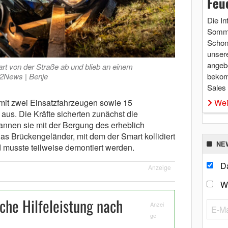
Feu
Die In
Somme
Schon 
unsere
angebo
rt von der Straße ab und blieb an einem
12News | Benje
bekom
Sales
mit zwei Einsatzfahrzeugen sowie 15
Wei
 aus. Die Kräfte sicherten zunächst die
annen sie mit der Bergung des erheblich
s Brückengeländer, mit dem der Smart kollidiert
NE
 musste teilweise demontiert werden.
Da
Anzeige
W
che Hilfeleistung nach
Anzei
ge