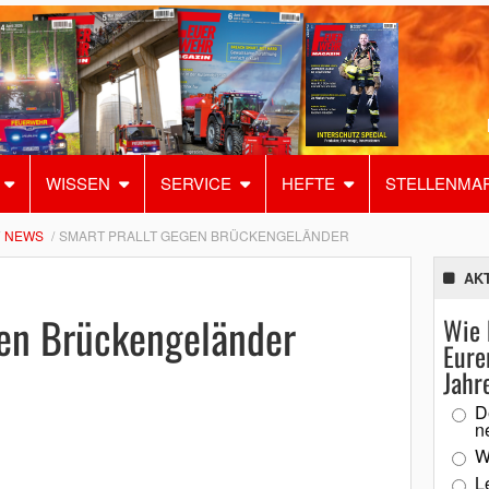
WISSEN
SERVICE
HEFTE
STELLENMA
NEWS
SMART PRALLT GEGEN BRÜCKENGELÄNDER
AK
gen Brückengeländer
Wie 
Eure
Jahr
D
n
W
L