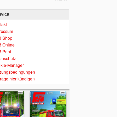
RVICE
takt
ressum
B Shop
 Online
 Print
enschutz
kie-Manager
zungsbedingungen
träge hier kündigen