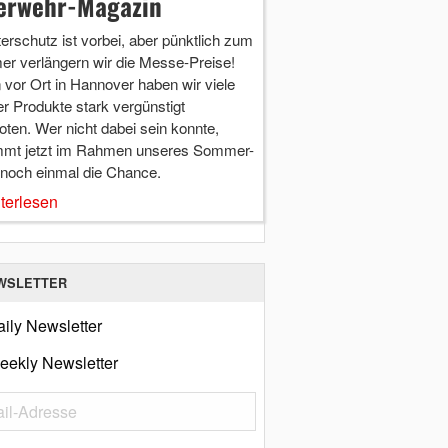
erwehr-Magazin
terschutz ist vorbei, aber pünktlich zum
r verlängern wir die Messe-Preise!
vor Ort in Hannover haben wir viele
r Produkte stark vergünstigt
ten. Wer nicht dabei sein konnte,
mt jetzt im Rahmen unseres Sommer-
 noch einmal die Chance.
terlesen
WSLETTER
ily Newsletter
eekly Newsletter