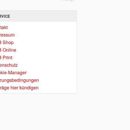
RVICE
takt
ressum
B Shop
 Online
 Print
enschutz
kie-Manager
zungsbedingungen
träge hier kündigen