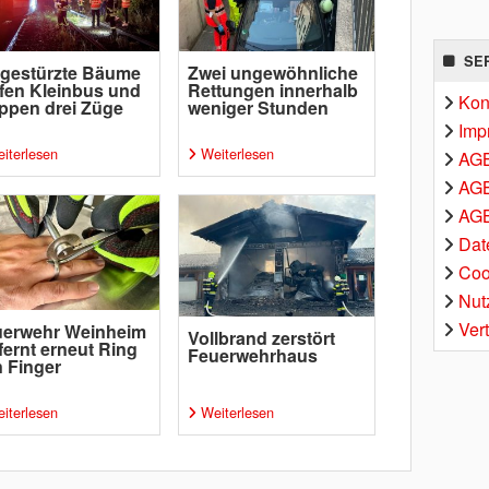
SE
gestürzte Bäume
Zwei ungewöhnliche
ffen Kleinbus und
Rettungen innerhalb
Kon
ppen drei Züge
weniger Stunden
Imp
iterlesen
Weiterlesen
AG
AGB
AGB
Dat
Coo
Nut
Ver
uerwehr Weinheim
Vollbrand zerstört
fernt erneut Ring
Feuerwehrhaus
 Finger
iterlesen
Weiterlesen