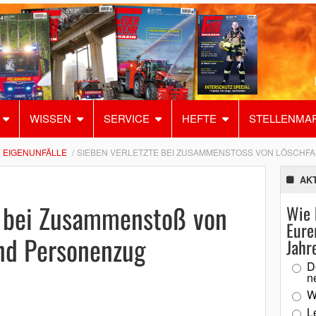
WISSEN
SERVICE
HEFTE
STELLENMA
EIGENUNFÄLLE
SIEBEN VERLETZTE BEI ZUSAMMENSTOSS VON LÖSCHF
AK
e bei Zusammenstoß von
Wie 
Eure
nd Personenzug
Jahr
D
n
W
L