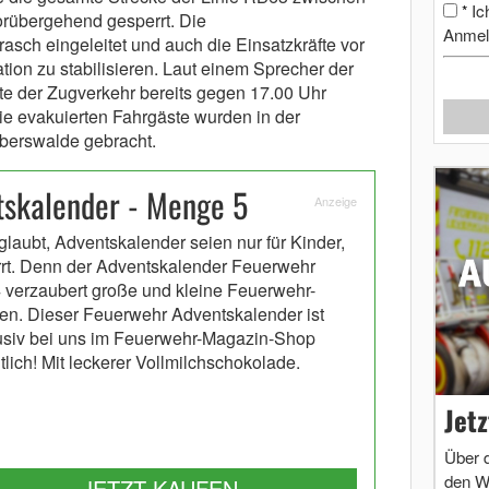
Ic
*
rübergehend gesperrt. Die
Anmel
ch eingeleitet und auch die Einsatzkräfte vor
ation zu stabilisieren. Laut einem Sprecher der
e der Zugverkehr bereits gegen 17.00 Uhr
 evakuierten Fahrgäste wurden in der
berswalde gebracht.
skalender - Menge 5
Anzeige
glaubt, Adventskalender seien nur für Kinder,
irrt. Denn der Adventskalender Feuerwehr
 verzaubert große und kleine Feuerwehr-
en. Dieser Feuerwehr Adventskalender ist
usiv bei uns im Feuerwehr-Magazin-Shop
tlich! Mit leckerer Vollmilchschokolade.
Jet
Über 
den W
JETZT KAUFEN