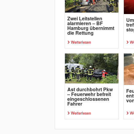
Zwei Leitstellen
Um
alarmieren – BF
tre
Hamburg übernimmt
sto
die Rettung
Weiterlesen
We
Ast durchbohrt Pkw
Fe
– Feuerwehr befreit
ent
eingeschlossenen
von
Fahrer
Weiterlesen
We