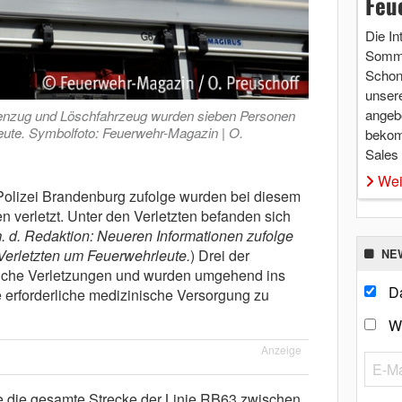
Feu
Die In
Somme
Schon 
unsere
angebo
nenzug und Löschfahrzeug wurden sieben Personen
leute. Symbolfoto: Feuerwehr-Magazin | O.
bekom
Sales
Wei
olizei Brandenburg zufolge wurden bei diesem
 verletzt. Unter den Verletzten befanden sich
 d. Redaktion: Neueren Informationen zufolge
 Verletzten um Feuerwehrleute.
) Drei der
NE
hliche Verletzungen und wurden umgehend ins
Da
e erforderliche medizinische Versorgung zu
W
Anzeige
ie gesamte Strecke der Linie RB63 zwischen