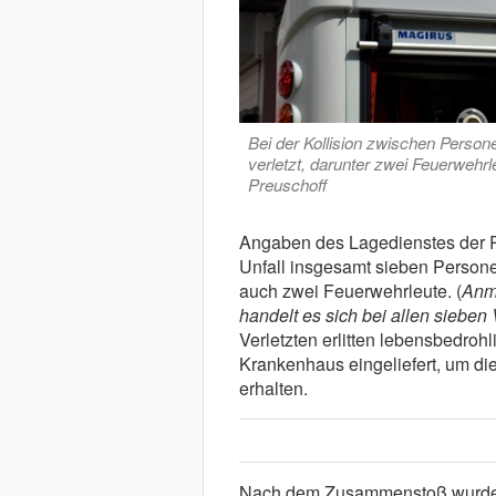
Bei der Kollision zwischen Perso
verletzt, darunter zwei Feuerwehr
Preuschoff
Angaben des Lagedienstes der P
Unfall insgesamt sieben Personen
auch zwei Feuerwehrleute. (
Anm.
handelt es sich bei allen sieben
Verletzten erlitten lebensbedro
Krankenhaus eingeliefert, um di
erhalten.
Nach dem Zusammenstoß wurde d