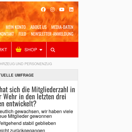
MEIN KONTO
ABOUT US
MEDIA-DATEN
KONTAKT
FEED
NEWSLETTER-ANMELDUNG
RKT
SHOP
Alles
Shop
SUCHEN
AHRZEUG UND PERSONENZUG
TUELLE UMFRAGE
hat sich die Mitgliederzahl in
r Wehr in den letzten drei
en entwickelt?
eutlich gewachsen, wir haben viele
eue Mitglieder gewonnen
eitgehend stabil geblieben
eicht zurückgegangen