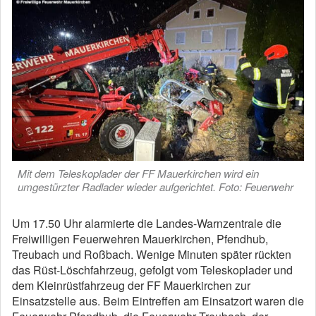
Mit dem Teleskoplader der FF Mauerkirchen wird ein
umgestürzter Radlader wieder aufgerichtet. Foto: Feuerwehr
Um 17.50 Uhr alarmierte die Landes-Warnzentrale die
Freiwilligen Feuerwehren Mauerkirchen, Pfendhub,
Treubach und Roßbach. Wenige Minuten später rückten
das Rüst-Löschfahrzeug, gefolgt vom Teleskoplader und
dem Kleinrüstfahrzeug der FF Mauerkirchen zur
Einsatzstelle aus. Beim Eintreffen am Einsatzort waren die