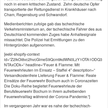
noch in einem kritischen Zustand. Zehn deutsche Opfer
transportierte der Rettungsdienst in Krankhäuser nach
Cham, Regensburg und Schwandorf.
Medienberichten zufolge gab das tschechische
Verkehrsministerium an, der tschechische Fahrer des aus
Deutschland kommenden Zuges habe Anhaltesignale
missachtet. Die Polizei hat Ermittlungen zu den
Hintergründen aufgenommen.
[eebl-shopify-context
id=”Z2lkOi8vc2hvcGlmeS9Qcm9kdWN0LzY1OTA1ODQ3
NTAxODk=” headline=”Feuer & Flamme: Mit
Feuerwehrleuten im Einsatz – Staffel 4″ description=”
Versandkostenfreie Lieferung Feuer & Flamme: Reale
Einsätze der Feuerwehr Bochum auch in Coronazeiten
Die Doku-Reihe begleitet Feuerwehrleute der
Berufsfeuerwehr Bochum in ihrem aufreibenden
Feuerwehralltag während der Corona-Pandemie.”]
Im vergangenen Jahr war es nahe der tschechisch-