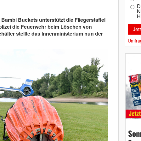
D
N
H
Bambi Buckets unterstützt die Fliegerstaffel
olizei die Feuerwehr beim Löschen von
älter stellte das Innenministerium nun der
Umfra
Som