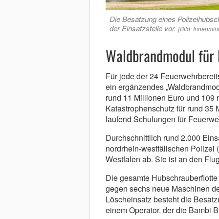
Die Besatzung eines Polizeihubsc
der Einsatzstelle vor.
(Bild: Innenmin
Waldbrandmodul für 
Für jede der 24 Feuerwehrbereit
ein ergänzendes „Waldbrandmodu
rund 11 Millionen Euro und 109 
Katastrophenschutz für rund 35 
laufend Schulungen für Feuerweh
Durchschnittlich rund 2.000 Einsä
nordrhein-westfälischen Polize
Westfalen ab. Sie ist an den Flu
Die gesamte Hubschrauberflotte 
gegen sechs neue Maschinen de
Löscheinsatz besteht die Besat
einem Operator, der die Bambi Bu