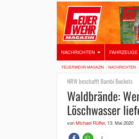
NACHRICHTEN
FAHRZEUGE
FEUERWEHR-MAGAZIN
NACHRICHTEN
NRW beschafft Bambi Buckets
Waldbrände: Wenn
Löschwasser lief
von
Michael Rüffer
,
13. Mai 2020