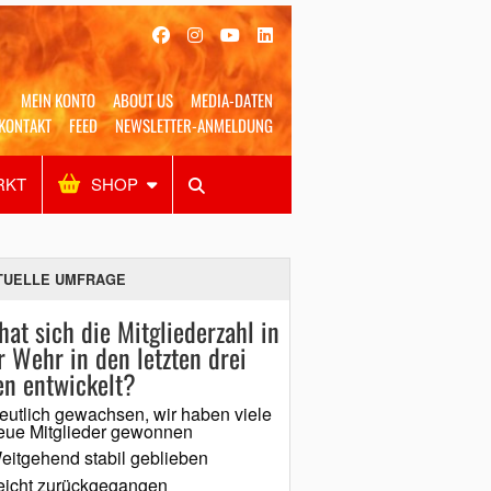
MEIN KONTO
ABOUT US
MEDIA-DATEN
KONTAKT
FEED
NEWSLETTER-ANMELDUNG
RKT
SHOP
Alles
Shop
SUCHEN
TUELLE UMFRAGE
hat sich die Mitgliederzahl in
r Wehr in den letzten drei
en entwickelt?
eutlich gewachsen, wir haben viele
eue Mitglieder gewonnen
eitgehend stabil geblieben
eicht zurückgegangen