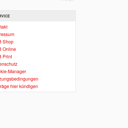
RVICE
takt
ressum
B Shop
 Online
 Print
enschutz
kie-Manager
zungsbedingungen
träge hier kündigen