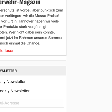
erwehr-Magazin
terschutz ist vorbei, aber pünktlich zum
r verlängern wir die Messe-Preise!
vor Ort in Hannover haben wir viele
r Produkte stark vergünstigt
ten. Wer nicht dabei sein konnte,
mt jetzt im Rahmen unseres Sommer-
 noch einmal die Chance.
terlesen
WSLETTER
ily Newsletter
eekly Newsletter