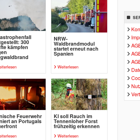
SE
Kon
astrophenfall
Imp
NRW-
tgestellt: 300
Waldbrandmodul
AG
fte kämpfen
startet erneut nach
gen
AGB
Spanien
rgwaldbrand
AGB
iterlesen
Weiterlesen
Dat
Coo
Nut
Ver
nische Feuerwehr
KI soll Rauch im
iniert an Portugals
Tennenloher Forst
erfront
frühzeitig erkennen
iterlesen
Weiterlesen