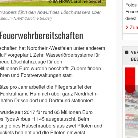
Fotos
Feuer
hraubers führt den Abwurf des Löschwassers über
direkt
isterium NRW/ Caroline Seidel)
Zum
Feuerwehrbereitschaften
schaften hat Nordrhein-Westfalen unter anderem
VE
l“ vorgeplant. Zehn Wasserfördersysteme für
BE
neue Löschfahrzeuge für den
Millionen Euro wurden beschafft. Zudem finden
ren und Forstverwaltungen statt.
tze pro Jahr arbeitet die Fliegerstaffel der
i (Funkrufname Hummel) über ganz Nordrhein-
ghäfen Düsseldorf und Dortmund stationiert.
wurde seit 2017 für rund 65 Millionen Euro
s Typs Airbus H 145 ausgetauscht. Beim
zung eines Hubschraubers aus zwei Piloten und
ckets bedient und die Piloten einweist.