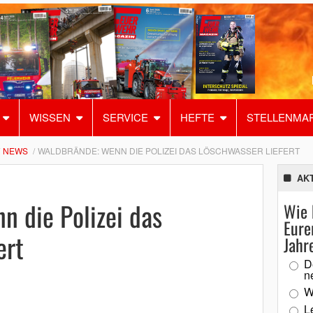
WISSEN
SERVICE
HEFTE
STELLENMA
NEWS
WALDBRÄNDE: WENN DIE POLIZEI DAS LÖSCHWASSER LIEFERT
AK
 die Polizei das
Wie 
Eure
ert
Jahr
D
n
W
L