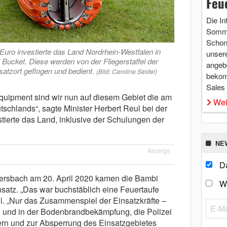
Feu
Die In
Somme
Schon 
Euro investierte das Land Nordrhein-Westfalen in
unsere
ucket. Diese werden von der Fliegerstaffel der
angebo
atzort geflogen und bedient.
(Bild: Caroline Seidel)
bekom
Sales
uipment sind wir nun auf diesem Gebiet die am
Wei
tschlands“, sagte Minister Herbert Reul bei der
tierte das Land, inklusive der Schulungen der
NE
Anzeige
Da
rsbach am 20. April 2020 kamen die Bambi
W
nsatz. „Das war buchstäblich eine Feuertaufe
eul. „Nur das Zusammenspiel der Einsatzkräfte –
g und in der Bodenbrandbekämpfung, die Polizei
rn und zur Absperrung des Einsatzgebietes