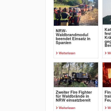
Kat
NRW-
fes
Waldbrandmodul
Krä
beendet Einsatz in
ge
Spanien
Be
Weiterlesen
We
Zweiter Fire Fighter
Fin
für Waldbrände in
tra
NRW einsatzbereit
Feu
Weiterlesen
We