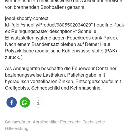
Brandeinsätzen (beispielsweise das Auseinanderreißen
von brennenden Strohballen) genannt.
[eebl-shopify-context
id=”gid://shopify/Product/6805502034029″ headline=”pak-
ex Reinigungspaste” description=” Schnelle
Einsatzstellenhygiene gegen Feuerkrebs dank Pak-ex
Nach einem Brandeinsatz bleiben auf Deiner Haut
Polyzyklische aromatische Kohlenwasserstoffe (PAK)
zurück.”]
Als Anbaugeräte beschaffte die Feuerwehr Container-
beziehungsweise Lasthaken, Pallettengabel mit
hydraulisch verstellbaren Zinken, Entsorgerschaufel mit
Greifgebiss, Schneeschild und Kehrmaschine.
Schlagwörter:
Abrollbehälter Feuerwehr
,
Technische
Hilfeleistung