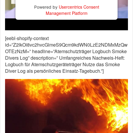
Usercentrics Consent
Powered by
Management Platform
[eebl-shopify-context
id=”Z2lkOi8vc2hvcGlmeS9Qcm9kdWN0LzE2NDMxMzQw
OTEzNzM=” headline=”Atemschutzträger Logbuch Smoke
Divers Log” description=” Umfangreiches Nachweis-Heft:
Logbuch für Atemschutzgeräteträger Nutze das Smoke
Diver Log als persönliches Einsatz-Tagebuch.”]