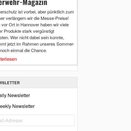
erwehr-Magazin
terschutz ist vorbei, aber pünktlich zum
r verlängern wir die Messe-Preise!
vor Ort in Hannover haben wir viele
r Produkte stark vergünstigt
ten. Wer nicht dabei sein konnte,
mt jetzt im Rahmen unseres Sommer-
 noch einmal die Chance.
terlesen
WSLETTER
ily Newsletter
eekly Newsletter