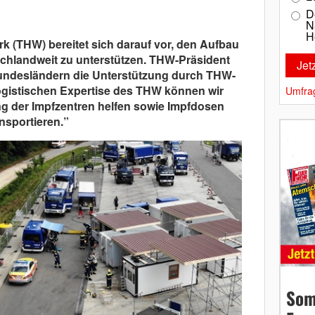
D
N
H
k (THW) bereitet sich darauf vor, den Aufbau
chlandweit zu unterstützen. THW-Präsident
undesländern die Unterstützung durch THW-
logistischen Expertise des THW können wir
Umfra
g der Impfzentren helfen sowie Impfdosen
nsportieren.”
Som