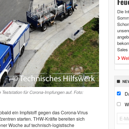
Feu
Die In
Somme
Schon 
unsere
angebo
bekom
Sales
Wei
NE
Teststation für Corona-Impfungen auf. Foto:
Da
W
obald ein Impfstoff gegen das Corona-Virus
pfzentren starten. THW-Kräfte bereiten sich
ener Woche auf technisch-logistische