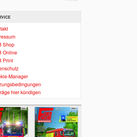
RVICE
takt
ressum
B Shop
 Online
 Print
enschutz
kie-Manager
zungsbedingungen
träge hier kündigen