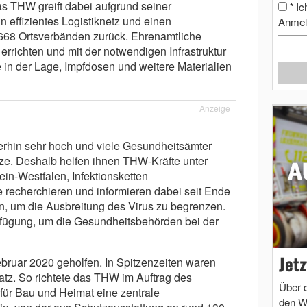
as THW greift dabei aufgrund seiner
Ic
*
n effizientes Logistiknetz und einen
Anmel
 668 Ortsverbänden zurück. Ehrenamtliche
errichten und mit der notwendigen Infrastruktur
 in der Lage, Impfdosen und weitere Materialien
Anzeige
erhin sehr hoch und viele Gesundheitsämter
e. Deshalb helfen ihnen THW-Kräfte unter
n-Westfalen, Infektionsketten
 recherchieren und informieren dabei seit Ende
, um die Ausbreitung des Virus zu begrenzen.
rfügung, um die Gesundheitsbehörden bei der
Jet
ebruar 2020 geholfen. In Spitzenzeiten waren
satz. So richtete das THW im Auftrag des
Über 
für Bau und Heimat eine zentrale
den W