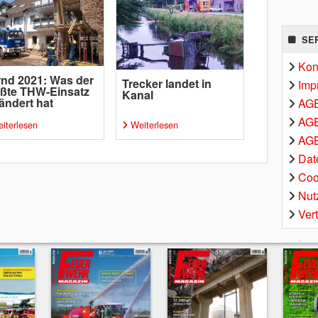
SE
Kon
nd 2021: Was der
Trecker landet in
Imp
ßte THW-Einsatz
Kanal
ändert hat
AG
AGB
iterlesen
Weiterlesen
AGB
Dat
Coo
Nut
Ver