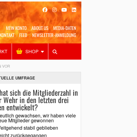
MEIN KONTO
ABOUT US
MEDIA-DATEN
KONTAKT
FEED
NEWSLETTER-ANMELDUNG
RKT
SHOP
Alles
Shop
SUCHEN
N VOR
TUELLE UMFRAGE
hat sich die Mitgliederzahl in
r Wehr in den letzten drei
en entwickelt?
eutlich gewachsen, wir haben viele
eue Mitglieder gewonnen
eitgehend stabil geblieben
eicht zurückgegangen