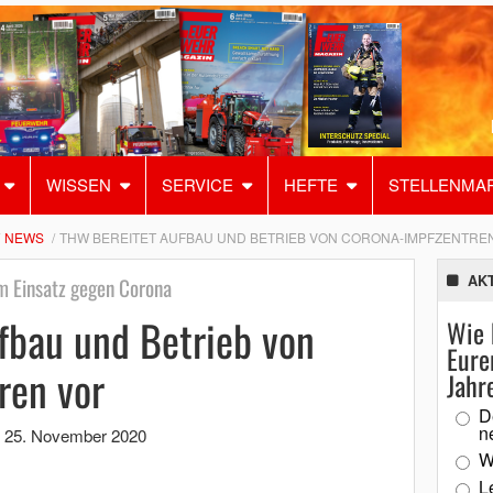
WISSEN
SERVICE
HEFTE
STELLENMA
NEWS
THW BEREITET AUFBAU UND BETRIEB VON CORONA-IMPFZENTRE
AK
m Einsatz gegen Corona
fbau und Betrieb von
Wie 
Eure
ren vor
Jahr
D
n
,
25. November 2020
W
L