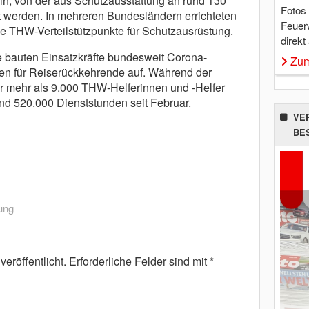
ein, von der aus Schutzausstattung an rund 130
Fotos
lt werden. In mehreren Bundesländern errichteten
Feuer
 THW-Verteilstützpunkte für Schutzausrüstung.
direkt
e bauten Einsatzkräfte bundesweit Corona-
Zum
nen für Reiserückkehrende auf. Während der
r mehr als 9.000 THW-Helferinnen und -Helfer
und 520.000 Dienststunden seit Februar.
VE
BE
ung
eröffentlicht.
Erforderliche Felder sind mit
*