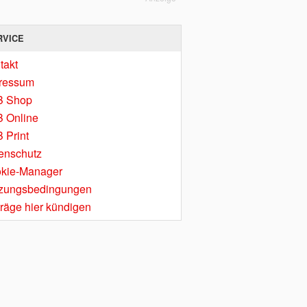
RVICE
takt
ressum
B Shop
 Online
 Print
enschutz
kie-Manager
zungsbedingungen
träge hier kündigen