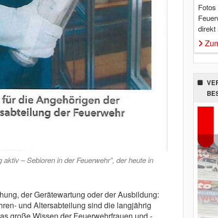
Fotos
Feuer
direkt
Zum
VE
BE
ig aktiv – Sebioren in der Feuerwehr”, der heute in
ehung, der Gerätewartung oder der Ausbildung:
hren- und Altersabteilung sind die langjährig
as große Wissen der Feuerwehrfrauen und -