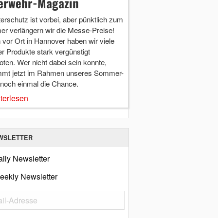
erwehr-Magazin
terschutz ist vorbei, aber pünktlich zum
r verlängern wir die Messe-Preise!
vor Ort in Hannover haben wir viele
r Produkte stark vergünstigt
ten. Wer nicht dabei sein konnte,
mt jetzt im Rahmen unseres Sommer-
 noch einmal die Chance.
terlesen
WSLETTER
ily Newsletter
eekly Newsletter