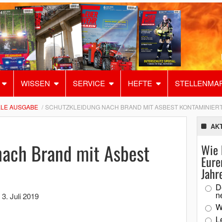
WISSEN
SERVICE
HEFTE
STELLENMA
LE AUSGABE
SCHUTZKLEIDUNG NACH BRAND MIT ASBEST KONTAMINIER
AK
nach Brand mit Asbest
Wie 
Eure
Jahr
D
n
,
3. Juli 2019
W
L