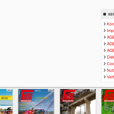
SE
Kon
Imp
AG
AGB
AGB
Dat
Coo
Nut
Ver