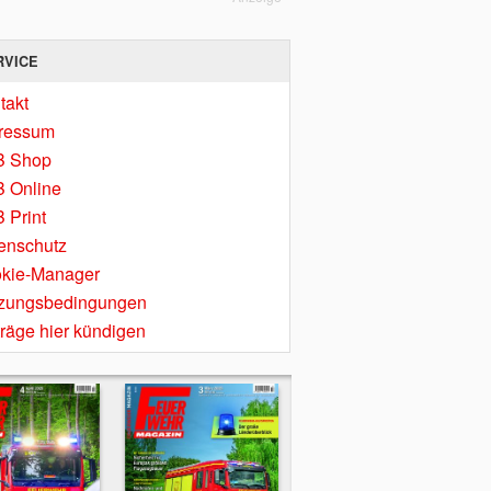
RVICE
takt
ressum
B Shop
 Online
 Print
enschutz
kie-Manager
zungsbedingungen
träge hier kündigen