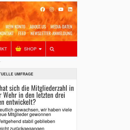
MEIN KONTO
ABOUT US
MEDIA-DATEN
KONTAKT
FEED
NEWSLETTER-ANMELDUNG
RKT
SHOP
Alles
Shop
SUCHEN
T
TUELLE UMFRAGE
hat sich die Mitgliederzahl in
r Wehr in den letzten drei
en entwickelt?
eutlich gewachsen, wir haben viele
eue Mitglieder gewonnen
eitgehend stabil geblieben
eicht zurückgegangen