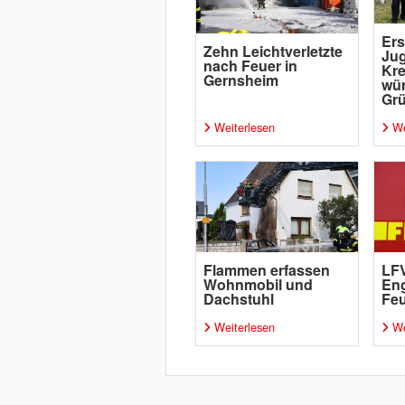
Ers
Zehn Leichtverletzte
Ju
nach Feuer in
Kre
Gernsheim
wür
Grü
Weiterlesen
We
Flammen erfassen
LFV
Wohnmobil und
Eng
Dachstuhl
Fe
Weiterlesen
We