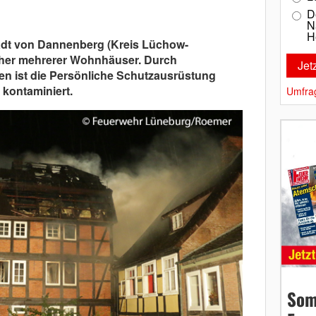
D
N
H
tadt von Dannenberg (Kreis Lüchow-
her mehrerer Wohnhäuser. Durch
en ist die Persönliche Schutzausrüstung
 kontaminiert.
Umfra
Som