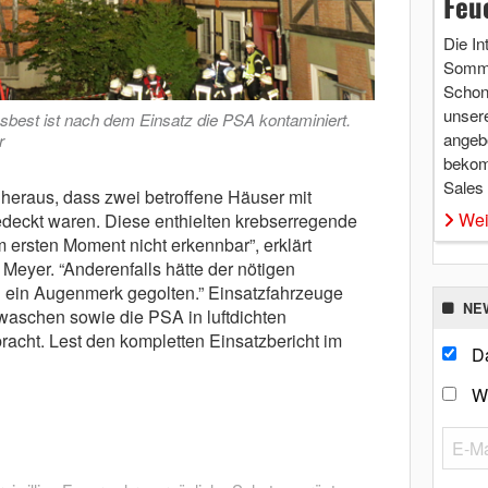
Feu
Die In
Somme
Schon 
unsere
best ist nach dem Einsatz die PSA kontaminiert.
angebo
r
bekom
Sales
h heraus, dass zwei betroffene Häuser mit
Wei
deckt waren. Diese enthielten krebserregende
m ersten Moment nicht erkennbar”, erklärt
eyer. “Anderenfalls hätte der nötigen
 ein Augenmerk gegolten.” Einsatzfahrzeuge
NE
aschen sowie die PSA in luftdichten
racht. Lest den kompletten Einsatzbericht im
Da
W