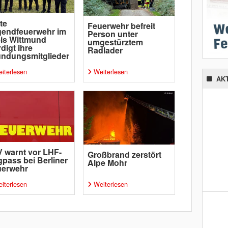
te
Feuerwehr befreit
gendfeuerwehr im
Person unter
is Wittmund
umgestürztem
digt ihre
Radlader
ndungsmitglieder
iterlesen
Weiterlesen
AK
 warnt vor LHF-
Großbrand zerstört
pass bei Berliner
Alpe Mohr
uerwehr
iterlesen
Weiterlesen