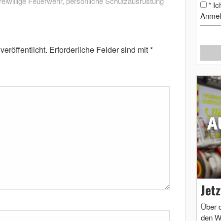
reiwillige Feuerwehr
,
persönliche Schutzausrüstung
Ic
*
Anmel
eröffentlicht.
Erforderliche Felder sind mit
*
Jet
Über 
den W