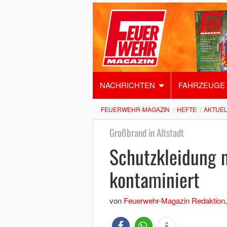
NACHRICHTEN
FAHRZEUGE
FEUERWEHR-MAGAZIN
HEFTE
AKTUEL
Großbrand in Altstadt
Schutzkleidung 
kontaminiert
von
Feuerwehr-Magazin Redaktion