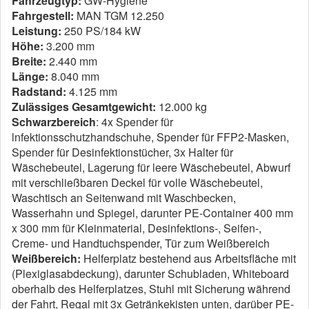
Fahrzeugtyp:
GW-Hygiene
Fahrgestell:
MAN TGM 12.250
Leistung:
250 PS/184 kW
Höhe:
3.200 mm
Breite:
2.440 mm
Länge:
8.040 mm
Radstand:
4.125 mm
Zulässiges
Gesamtgewicht:
12.000 kg
Schwarzbereich
: 4x Spender für
lnfektionsschutzhandschuhe, Spender für FFP2-Masken,
Spender für Desinfektionstücher, 3x Halter für
Wäschebeutel, Lagerung für leere Wäschebeutel, Abwurf
mit verschließbaren Deckel für volle Wäschebeutel,
Waschtisch an Seitenwand mit Waschbecken,
Wasserhahn und Spiegel, darunter PE-Container 400 mm
x 300 mm für Kleinmaterial, Desinfektions-, Seifen-,
Creme- und Handtuchspender, Tür zum Weißbereich
Weißbereich:
Helferplatz bestehend aus Arbeitsfläche mit
(Plexiglasabdeckung), darunter Schubladen, Whiteboard
oberhalb des Helferplatzes, Stuhl mit Sicherung während
der Fahrt, Regal mit 3x Getränkekisten unten, darüber PE-