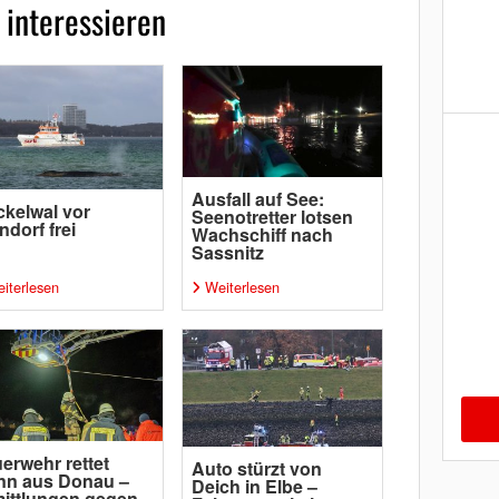
 interessieren
Ausfall auf See:
kelwal vor
Seenotretter lotsen
ndorf frei
Wachschiff nach
Sassnitz
iterlesen
Weiterlesen
erwehr rettet
Auto stürzt von
nn aus Donau –
Deich in Elbe –
ittlungen gegen