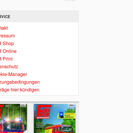
RVICE
takt
ressum
B Shop
 Online
 Print
enschutz
kie-Manager
zungsbedingungen
träge hier kündigen