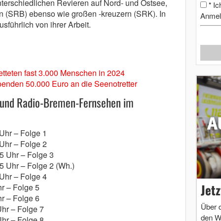
nterschiedlichen Revieren auf Nord- und Ostsee,
Ic
*
n (SRB) ebenso wie großen -kreuzern (SRK). In
Anmel
sführlich von ihrer Arbeit.
retteten fast 3.000 Menschen in 2024
enden 50.000 Euro an die Seenotretter
 und Radio-Bremen-Fernsehen im
 Uhr – Folge 1
 Uhr – Folge 2
15 Uhr – Folge 3
45 Uhr – Folge 2 (Wh.)
 Uhr – Folge 4
Jet
hr – Folge 5
hr – Folge 6
Über 
Uhr – Folge 7
den W
Uhr – Folge 8