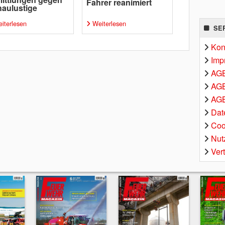
Fahrer reanimiert
aulustige
iterlesen
Weiterlesen
SE
Kon
Imp
AG
AGB
AGB
Dat
Coo
Nut
Ver