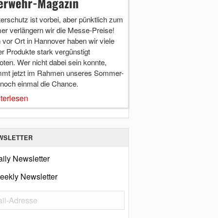
erwehr-Magazin
terschutz ist vorbei, aber pünktlich zum
r verlängern wir die Messe-Preise!
vor Ort in Hannover haben wir viele
r Produkte stark vergünstigt
ten. Wer nicht dabei sein konnte,
mt jetzt im Rahmen unseres Sommer-
 noch einmal die Chance.
terlesen
WSLETTER
ily Newsletter
eekly Newsletter