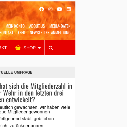
MEIN KONTO
ABOUT US
MEDIA-DATEN
KONTAKT
FEED
NEWSLETTER-ANMELDUNG
RKT
SHOP
Alles
Shop
SUCHEN
TUELLE UMFRAGE
hat sich die Mitgliederzahl in
r Wehr in den letzten drei
en entwickelt?
eutlich gewachsen, wir haben viele
eue Mitglieder gewonnen
eitgehend stabil geblieben
eicht zurückgegangen