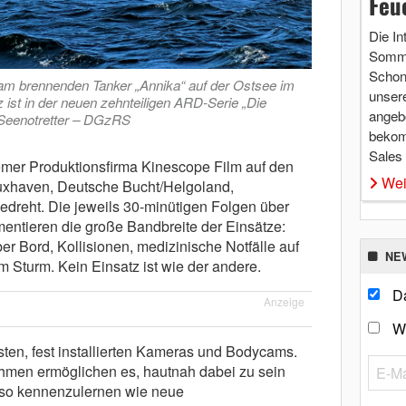
Feu
Die In
Somme
Schon 
 brennenden Tanker „Annika“ auf der Ostsee im
unsere
 ist in der neuen zehnteiligen ARD-Serie „Die
angebo
e Seenotretter – DGzRS
bekom
Sales
emer Produktionsfirma Kinescope Film auf den
Wei
xhaven, Deutsche Bucht/Helgoland,
reht. Die jeweils 30-minütigen Folgen über
mentieren die große Bandbreite der Einsätze:
r Bord, Kollisionen, medizinische Notfälle auf
NE
 Sturm. Kein Einsatz ist wie der andere.
Da
Anzeige
W
sten, fest installierten Kameras und Bodycams.
hmen ermöglichen es, hautnah dabei zu sein
nso kennenzulernen wie neue