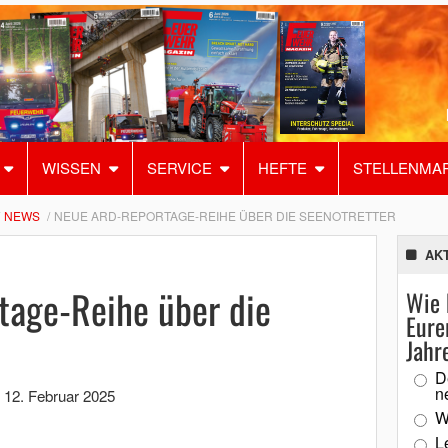
WISSEN
SERVICE
HEFTE
STELLENMA
NEWS
NEUE ARD-REPORTAGE-REIHE ÜBER DIE SEENOTRETTER
AK
age-Reihe über die
Wie 
Eure
Jahr
D
n
,
12. Februar 2025
W
L