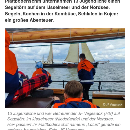
Plattbodenschiff unternahmen 13 Jugendliche einen
Segeltörn auf dem IJsselmeer und der Nordsee.
Segeln, Kochen in der Kombüse, Schlafen in Kojen:
ein großes Abenteuer.
13 Jugendliche und vier Betreuer der JF Vegesack (HB) auf
Segeltörn im IJsselmeer (Niederlande) und der Nordsee.
Hier passiert ihr Plattbodenschiff namens „Lotus“ gerade ein
anderes baugleiches. Foto: JF Vegesack