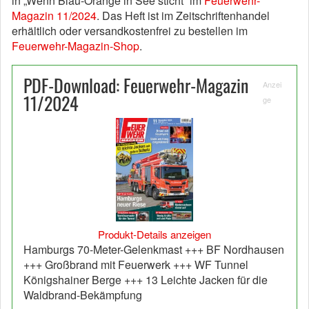
in „Wenn Blau-Orange in See sticht“ im
Feuerwehr-
Magazin 11/2024
. Das Heft ist im Zeitschriftenhandel
erhältlich oder versandkostenfrei zu bestellen im
Feuerwehr-Magazin-Shop
.
PDF-Download: Feuerwehr-Magazin
Anzei
11/2024
ge
Produkt-Details anzeigen
Hamburgs 70-Meter-Gelenkmast +++ BF Nordhausen
+++ Großbrand mit Feuerwerk +++ WF Tunnel
Königshainer Berge +++ 13 Leichte Jacken für die
Waldbrand-Bekämpfung