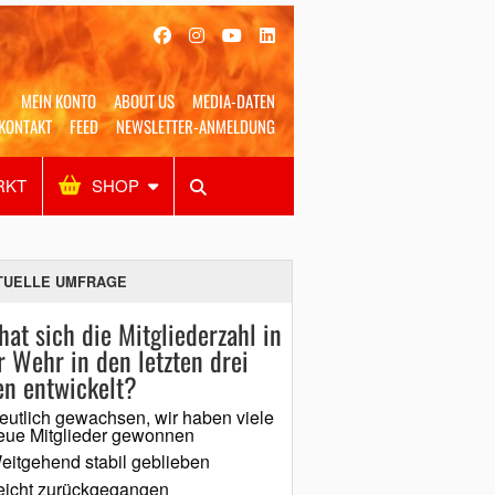
MEIN KONTO
ABOUT US
MEDIA-DATEN
KONTAKT
FEED
NEWSLETTER-ANMELDUNG
RKT
SHOP
Alles
Shop
SUCHEN
TUELLE UMFRAGE
hat sich die Mitgliederzahl in
r Wehr in den letzten drei
en entwickelt?
eutlich gewachsen, wir haben viele
eue Mitglieder gewonnen
eitgehend stabil geblieben
eicht zurückgegangen