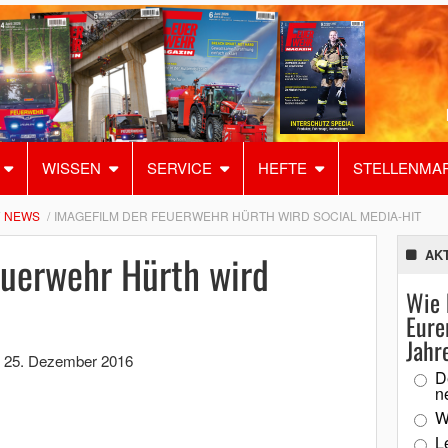
WISSEN
SERVICE
HEFTE
STELLENMA
NEWS
IMAGEFILM DER FEUERWEHR HÜRTH WIRD SOCIAL MEDIA-HIT
euerwehr Hürth wird
AK
Wie 
Eure
Jahr
,
25. Dezember 2016
D
n
W
L