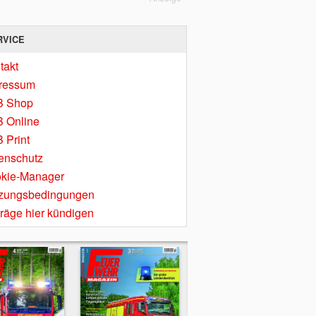
RVICE
takt
ressum
B Shop
 Online
 Print
enschutz
kie-Manager
zungsbedingungen
träge hier kündigen