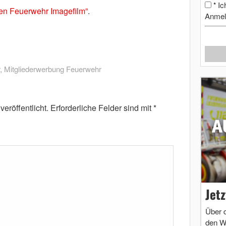
Ic
*
den Feuerwehr Imagefilm”
.
Anmel
,
Mitgliederwerbung Feuerwehr
eröffentlicht.
Erforderliche Felder sind mit
*
Jet
Über 
den W