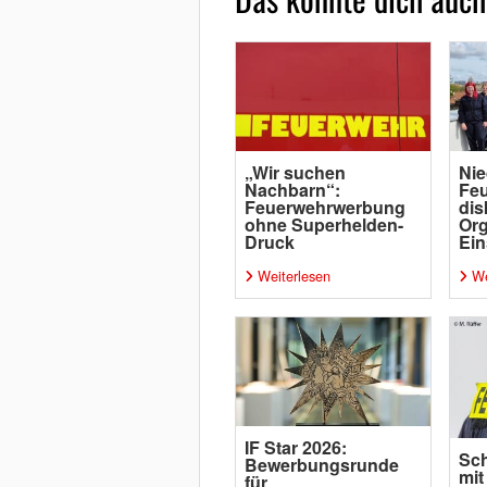
„Wir suchen
Nie
Nachbarn“:
Fe
Feuerwehrwerbung
dis
ohne Superhelden-
Org
Druck
Ein
Weiterlesen
We
IF Star 2026:
Sch
Bewerbungsrunde
mit
für