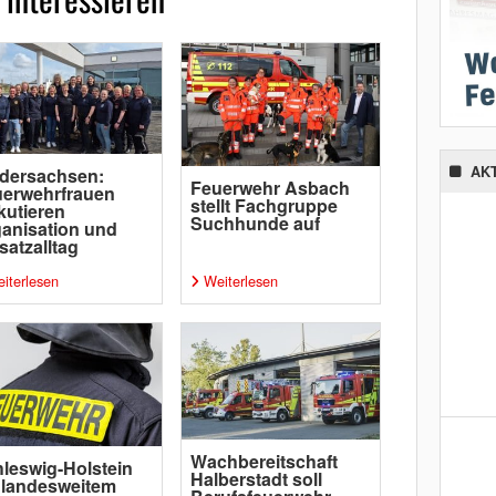
AK
dersachsen:
Feuerwehr Asbach
uerwehrfrauen
stellt Fachgruppe
kutieren
Suchhunde auf
anisation und
satzalltag
iterlesen
Weiterlesen
Wachbereitschaft
leswig-Holstein
Halberstadt soll
 landesweitem