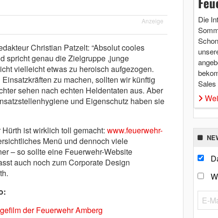
Feu
Die In
Anzeige
Somme
Schon 
akteur Christian Patzelt: “Absolut cooles
unsere
d spricht genau die Zielgruppe ,junge
angebo
ht vielleicht etwas zu heroisch aufgezogen.
bekom
insatzkräften zu machen, sollten wir künftig
Sales
chter sehen nach echten Heldentaten aus. Aber
Wei
insatzstellenhygiene und Eigenschutz haben sie
ürth ist wirklich toll gemacht:
www.feuerwehr-
NE
bersichtliches Menü und dennoch viele
er – so sollte eine Feuerwehr-Website
Da
asst auch noch zum Corporate Design
th.
W
o:
gefilm der Feuerwehr Amberg