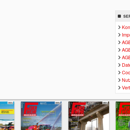
SE
Kon
Imp
AG
AGB
AGB
Dat
Coo
Nut
Ver