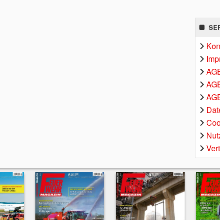
SE
Kon
Imp
AG
AGB
AGB
Dat
Coo
Nut
Ver