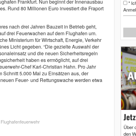
ughafen Frankfurt. Nun beginnt der Innenausbau
Ic
*
 Rund 80 Millionen Euro investiert die Fraport
Anmel
res nach drei Jahren Bauzeit in Betrieb geht,
 auf drei Feuerwachen auf dem Flughafen um.
he Ministerium für Wirtschaft, Energie, Verkehr
nes Licht gegeben. “Die gezielte Auswahl der
rsonaleinsatz und die neuen Sicherheitsregeln
gsicherheit haben es ermöglicht, auf drei
Feuerwehr-Chef Karl-Christian Hahn. Pro Jahr
m Schnitt 5.000 Mal zu Einsätzen aus, der
er neuen Feuer- und Rettungswache werden etwa
Jet
,
Flughafenfeuerwehr
Über 
den W