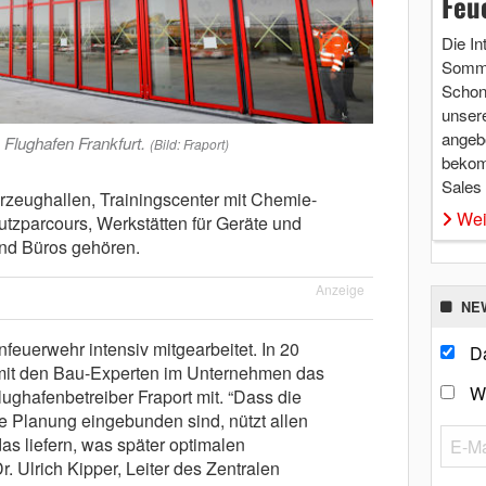
Feu
Die In
Somme
Schon 
unsere
angebo
Flughafen Frankfurt.
(Bild: Fraport)
bekom
Sales
zeughallen, Trainingscenter mit Chemie-
Wei
tzparcours, Werkstätten für Geräte und
und Büros gehören.
Anzeige
NE
feuerwehr intensiv mitgearbeitet. In 20
Da
mit den Bau-Experten im Unternehmen das
W
lughafenbetreiber Fraport mit. “Dass die
die Planung eingebunden sind, nützt allen
das liefern, was später optimalen
r. Ulrich Kipper, Leiter des Zentralen