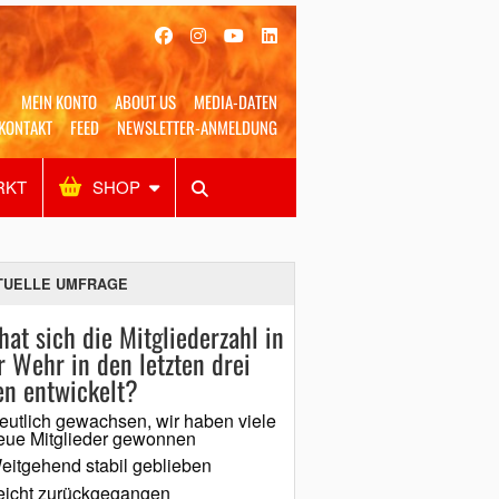
MEIN KONTO
ABOUT US
MEDIA-DATEN
KONTAKT
FEED
NEWSLETTER-ANMELDUNG
RKT
SHOP
Alles
Shop
SUCHEN
TUELLE UMFRAGE
hat sich die Mitgliederzahl in
r Wehr in den letzten drei
en entwickelt?
eutlich gewachsen, wir haben viele
eue Mitglieder gewonnen
eitgehend stabil geblieben
eicht zurückgegangen