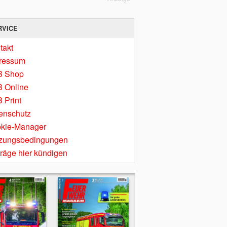
RVICE
takt
ressum
B Shop
 Online
 Print
enschutz
kie-Manager
zungsbedingungen
träge hier kündigen