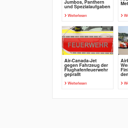
Jumbos, Panthern
Me
und Spezialaufgaben
Weiterlesen
We
Air-Canada-Jet
Air
gegen Fahrzeug der
Wer
Flughafenfeuerwehr
Fin
geprallt
de
Weiterlesen
We