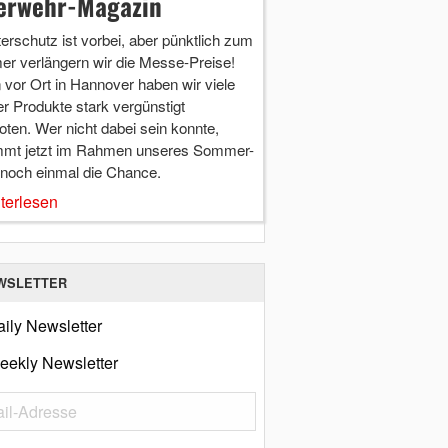
erwehr-Magazin
terschutz ist vorbei, aber pünktlich zum
r verlängern wir die Messe-Preise!
vor Ort in Hannover haben wir viele
r Produkte stark vergünstigt
ten. Wer nicht dabei sein konnte,
mt jetzt im Rahmen unseres Sommer-
 noch einmal die Chance.
terlesen
WSLETTER
ily Newsletter
eekly Newsletter