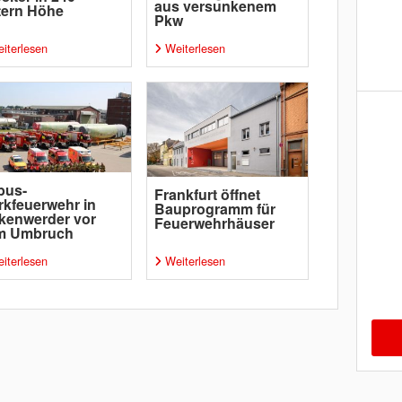
aus versunkenem
tern Höhe
Pkw
iterlesen
Weiterlesen
bus-
Frankfurt öffnet
kfeuerwehr in
Bauprogramm für
kenwerder vor
Feuerwehrhäuser
m Umbruch
iterlesen
Weiterlesen