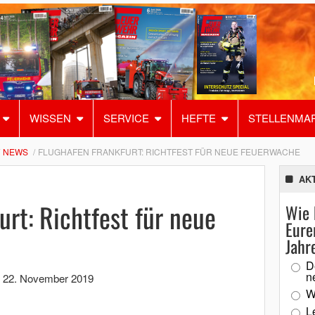
WISSEN
SERVICE
HEFTE
STELLENMA
NEWS
FLUGHAFEN FRANKFURT: RICHTFEST FÜR NEUE FEUERWACHE
AK
urt: Richtfest für neue
Wie 
Eure
Jahr
D
n
,
22. November 2019
W
L