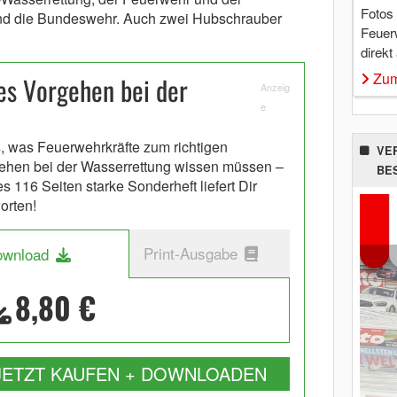
Fotos
nd die Bundeswehr. Auch zwei Hubschrauber
Feuer
direkt
Zum
es Vorgehen bei der
Anzeig
e
s, was Feuerwehrkräfte zum richtigen
VE
ehen bei der Wasserrettung wissen müssen –
BE
s 116 Seiten starke Sonderheft liefert Dir
orten!
Print-Ausgabe
ownload
8,80 €
JETZT KAUFEN + DOWNLOADEN