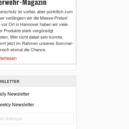
erwehr-Magazin
terschutz ist vorbei, aber pünktlich zum
r verlängern wir die Messe-Preise!
vor Ort in Hannover haben wir viele
r Produkte stark vergünstigt
ten. Wer nicht dabei sein konnte,
mt jetzt im Rahmen unseres Sommer-
 noch einmal die Chance.
terlesen
WSLETTER
ily Newsletter
eekly Newsletter