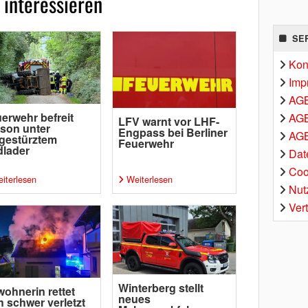
 interessieren
SE
Kon
Imp
AG
erwehr befreit
AGB
LFV warnt vor LHF-
son unter
Engpass bei Berliner
AGB
gestürztem
Feuerwehr
lader
Dat
Coo
iterlesen
Weiterlesen
Nut
Ver
Winterberg stellt
ohnerin rettet
neues
h schwer verletzt