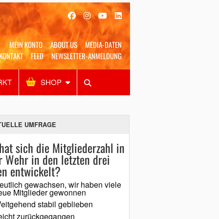
MEIN KONTO
ABOUT US
MEDIA-DATEN
KONTAKT
FEED
NEWSLETTER-ANMELDUNG
RKT
SHOP
Alles
Shop
SUCHEN
TUELLE UMFRAGE
hat sich die Mitgliederzahl in
r Wehr in den letzten drei
en entwickelt?
eutlich gewachsen, wir haben viele
eue Mitglieder gewonnen
eitgehend stabil geblieben
eicht zurückgegangen