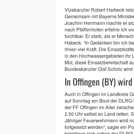
Vizekanzler Robert Harbeck reis
Gemeinsam mit Bayerns Minister
Joachim Herrmann machte er sic
nach Pfaffenhofen erfahre ich 
furchtbar. Er starb, als er Mens
Habeck. “In Gedanken bin ich b
ihnen viel Kraft. Die Einsatzkräft
in den Hochwassergebieten ihr L
Mut, diese Einsatzbereitschaft au
Bundeskanzler Olaf Scholz wird
In Offingen (BY) wir
Auch in Offingen im Landkreis G
auf Sonntag ein Boot der DLRG-
der FF Offingen im Alter zwisch
2.50 Uhr selbst an Land retten.
Jähriger Feuerwehrmann wird noc
fortgesetzt werden”, sagte ein 
beteiligen sich neben der DLRG