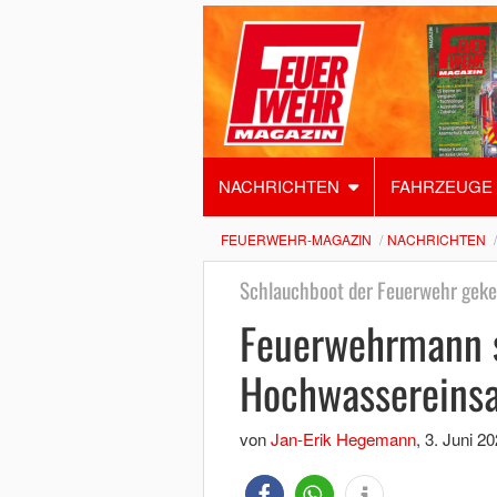
NACHRICHTEN
FAHRZEUGE
FEUERWEHR-MAGAZIN
NACHRICHTEN
Schlauchboot der Feuerwehr geke
Feuerwehrmann s
Hochwassereinsa
von
Jan-Erik Hegemann
,
3. Juni 2