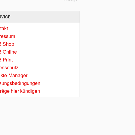
RVICE
takt
ressum
B Shop
 Online
 Print
enschutz
kie-Manager
zungsbedingungen
träge hier kündigen