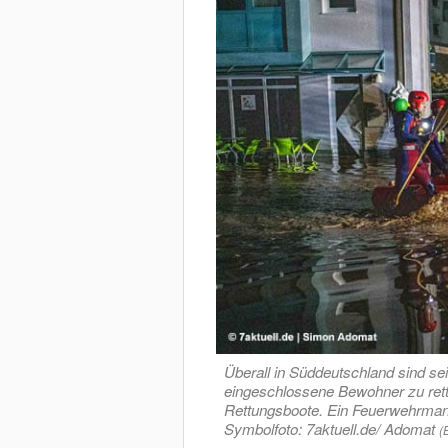
Überall in Süddeutschland sind se
eingeschlossene Bewohner zu rette
Rettungsboote. Ein Feuerwehrmann
Symbolfoto: 7aktuell.de/ Adomat
(