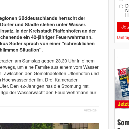
D
N
H
 Regionen Süddeutschlands herrscht der
örfer und Städte stehen unter Wasser.
nsatz. In der Kreisstadt Pfaffenhofen an der
ochenende ein 42-jähriger Feuerwehrmann.
Umfra
kus Söder sprach von einer “schrecklichen
chlimmen Situation”.
meraden am Samstag gegen 23.30 Uhr in einem
terwegs, um eine Familie aus einem vom Wasser
n. Zwischen den Gemeindeteilen Uttenhofen und
im Hochwasser der Ilm. Drei Kameraden
 Ufer. Den 42-Jährigen riss die Strömung mit.
rige der Wasserwacht den Feuerwehrmann nur
Anzeige
Som