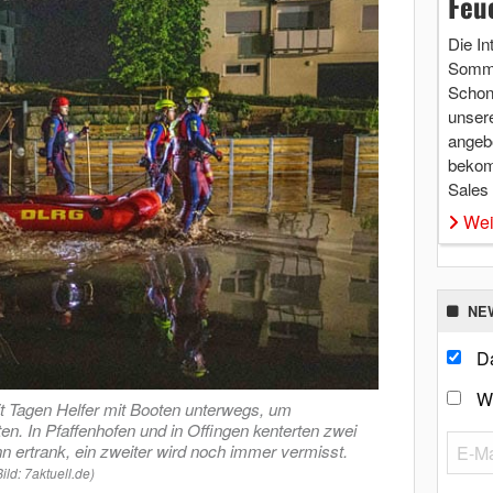
Feu
Die In
Somme
Schon 
unsere
angebo
bekom
Sales
Wei
NE
Da
W
it Tagen Helfer mit Booten unterwegs, um
n. In Pfaffenhofen und in Offingen kenterten zwei
 ertrank, ein zweiter wird noch immer vermisst.
Bild: 7aktuell.de)