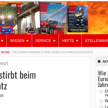
WISSEN
SERVICE
HEFTE
STELLENMA
NEWS
FEUERWEHRMANN STIRBT BEIM HOCHWASSEREINSATZ
AK
ntert
tirbt beim
Wie 
Eure
tz
Jahr
D
n
024
W
L