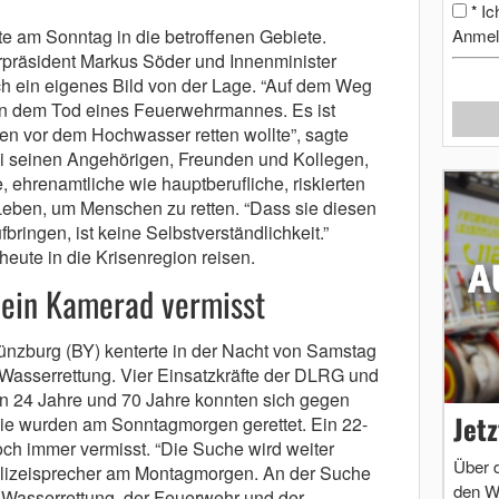
Ic
*
te am Sonntag in die betroffenen Gebiete.
Anmel
präsident Markus Söder und Innenminister
h ein eigenes Bild von der Lage. “Auf dem Weg
von dem Tod eines Feuerwehrmannes. Es ist
chen vor dem Hochwasser retten wollte”, sagte
ei seinen Angehörigen, Freunden und Kollegen,
e, ehrenamtliche wie hauptberufliche, riskierten
eben, um Menschen zu retten. “Dass sie diesen
fbringen, ist keine Selbstverständlichkeit.”
 heute in die Krisenregion reisen.
d ein Kamerad vermisst
ünzburg (BY) kenterte in der Nacht von Samstag
Wasserrettung. Vier Einsatzkräfte der DLRG und
en 24 Jahre und 70 Jahre konnten sich gegen
Jet
 Sie wurden am Sonntagmorgen gerettet. Ein 22-
h immer vermisst. “Die Suche wird weiter
Über 
Polizeisprecher am Montagmorgen. An der Suche
den W
-Wasserrettung, der Feuerwehr und der