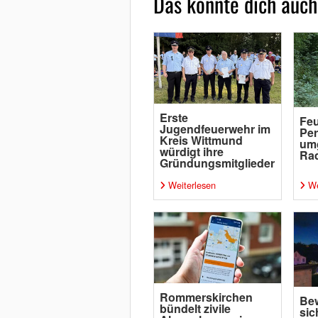
Das könnte dich auch
Erste
Feu
Jugendfeuerwehr im
Per
Kreis Wittmund
um
würdigt ihre
Rad
Gründungsmitglieder
Weiterlesen
We
Rommerskirchen
Bew
bündelt zivile
sic