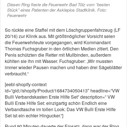
Diesen Ring flexte die Feuerwehr Bad Tölz vom “besten
Stück” eines Patienten der Asklepios Stadtklinik. Foto:
Feuerwehr
So rückte eine Staffel mit dem Löschgruppenfahrzeug (LF
20/16) zur Klinik aus. Mit größtmöglicher Vorsicht seien
die Feuerwehrleute vorgegangen, wird Kommandant
Thomas Fuchsgruber in den örtlichen Medien zitiert. Den
Penis schützten die Retter mit Mullbinden, außerdem
kühlten sie ihn mit Wasser. Fuchsgruber: „Wir mussten
immer wieder Pausen machen und haben drei Sägeblätter
verbraucht.“
[eebl-shopify-context
id=”gid://shopify/Product/1684734050413″ headline=”VW
Bulli Verbandskasten Erste Hilfe Set” description=” VW
Bulli Erste Hilfe Set: einzigartig schön Endlich eine
Verbandtasche im tollen Look: Das VW Bulli Erste Hilfe
Set ist ein echter Hingucker.”]
Rund 90 Minuten dauerte der Einsatz, dann war der Ring