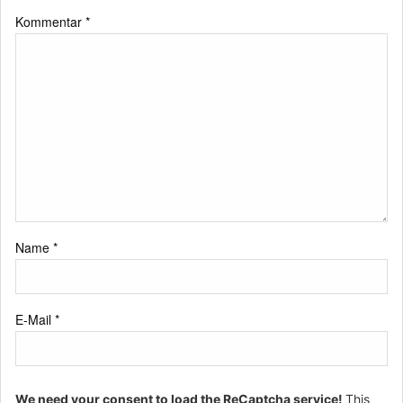
Kommentar
*
Name
*
E-Mail
*
We need your consent to load the ReCaptcha service!
This