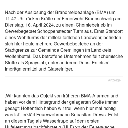
Nach der Auslösung der Brandmeldeanlage (BMA) um
11.47 Uhr rücken Kräfte der Feuerwehr Braunschweig am
Dienstag, 16. April 2024, zu einem Chemiebetrieb im
Gewerbegebiet Schöppenstedter Turm aus. Einst Standort
eines Wehrturms der mittelalterlichen Landwehr, befinden
sich hier heute mehrere Gewerbebetriebe an der
Stadtgrenze zur Gemeinde Cremlingen im Landkreis
Wolfenbüttel. Das betroffene Unternehmen füllt chemische
Stoffe als Sprays ab, unter anderem Deos, Enteiser,
Imprägniermittel und Glasreiniger.
Anzeige
„Wir kannten das Objekt von früheren BMA-Alarmen und
haben vor dem Hintergrund der gelagerten Stoffe immer
gesagt: Hoffentlich haben wir frei, wenn hier mal richtig
was ist“, erklärt Feuerwehrmann Sebastian Drews. Er ist
an diesem Tag als Wassertrupp auf dem ersten
Hilfeleistungslöschfahrzeug (HLF) 20 der Feuerwache