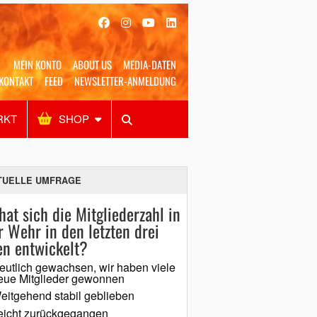
MEIN KONTO
ABOUT US
MEDIA-DATEN
KONTAKT
FEED
NEWSLETTER-ANMELDUNG
RKT
SHOP
Alles
Shop
SUCHEN
TUELLE UMFRAGE
hat sich die Mitgliederzahl in
r Wehr in den letzten drei
en entwickelt?
eutlich gewachsen, wir haben viele
eue Mitglieder gewonnen
eitgehend stabil geblieben
eicht zurückgegangen