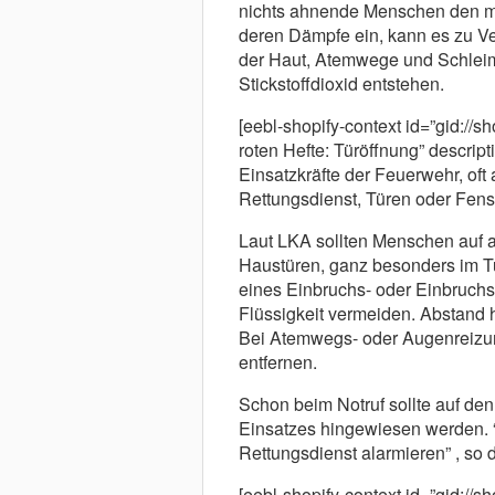
nichts ahnende Menschen den mi
deren Dämpfe ein, kann es zu V
der Haut, Atemwege und Schleim
Stickstoffdioxid entstehen.
[eebl-shopify-context id=”gid:/
roten Hefte: Türöffnung” descrip
Einsatzkräfte der Feuerwehr, oft 
Rettungsdienst, Türen oder Fens
Laut LKA sollten Menschen auf 
Haustüren, ganz besonders im Tü
eines Einbruchs- oder Einbruchsv
Flüssigkeit vermeiden. Abstand 
Bei Atemwegs- oder Augenreizun
entfernen.
Schon beim Notruf sollte auf de
Einsatzes hingewiesen werden. “
Rettungsdienst alarmieren” , so 
[eebl-shopify-context id=”gid://