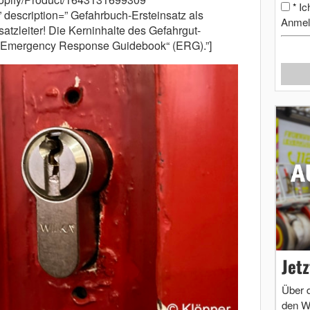
Ic
*
 description=” Gefahrbuch-Ersteinsatz als
Anmel
nsatzleiter! Die Kerninhalte des Gefahrgut-
 „Emergency Response Guidebook“ (ERG).”]
Jet
Über 
den W