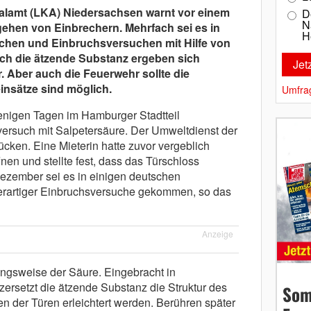
lamt (LKA) Niedersachsen warnt vor einem
D
N
gehen von Einbrechern. Mehrfach sei es in
H
üchen und Einbruchsversuchen mit Hilfe von
h die ätzende Substanz ergeben sich
. Aber auch die Feuerwehr sollte die
nsätze sind möglich.
Umfra
enigen Tagen im Hamburger Stadtteil
ersuch mit Salpetersäure. Der Umweltdienst der
ken. Eine Mieterin hatte zuvor vergeblich
nen und stellte fest, dass das Türschloss
ezember sei es in einigen deutschen
erartiger Einbruchsversuche gekommen, so das
Anzeige
ungsweise der Säure. Eingebracht in
 zersetzt die ätzende Substanz die Struktur des
Som
en der Türen erleichtert werden. Berühren später