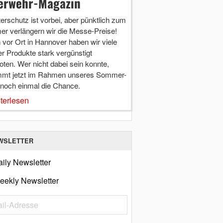
erwehr-Magazin
terschutz ist vorbei, aber pünktlich zum
r verlängern wir die Messe-Preise!
vor Ort in Hannover haben wir viele
r Produkte stark vergünstigt
ten. Wer nicht dabei sein konnte,
mt jetzt im Rahmen unseres Sommer-
 noch einmal die Chance.
terlesen
WSLETTER
ily Newsletter
eekly Newsletter