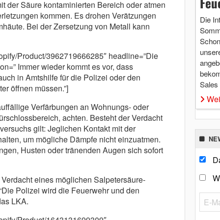
Feu
t der Säure kontaminierten Bereich oder atmen
erletzungen kommen. Es drohen Verätzungen
Die In
häute. Bei der Zersetzung von Metall kann
Somme
Schon 
unsere
/shopify/Product/3962719666285″ headline=”Die
angebo
tion=” Immer wieder kommt es vor, dass
bekom
auch in Amtshilfe für die Polizei oder den
Sales
ter öffnen müssen.”]
Wei
auffällige Verfärbungen an Wohnungs- oder
rschlossbereich, achten. Besteht der Verdacht
ersuchs gilt: Jeglichen Kontakt mit der
halten, um mögliche Dämpfe nicht einzuatmen.
NE
gen, Husten oder tränenden Augen sich sofort
Da
W
n Verdacht eines möglichen Salpetersäure-
Die Polizei wird die Feuerwehr und den
das LKA.
shopify/Product/1643131699309″