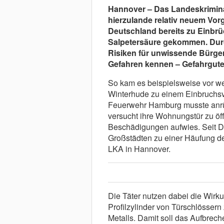
Hannover – Das Landeskrimina
hierzulande relativ neuem Vor
Deutschland bereits zu Einbr
Salpetersäure gekommen. Durc
Risiken für unwissende Bürger
Gefahren kennen –
Gefahrgutei
So kam es beispielsweise vor w
Winterhude zu einem Einbruchsv
Feuerwehr Hamburg musste anrüc
versucht ihre Wohnungstür zu öff
Beschädigungen aufwies. Seit D
Großstädten zu einer Häufung d
LKA in Hannover.
Die Täter nutzen dabei die Wirk
Profilzylinder von Türschlössern
Metalls. Damit soll das Aufbrech