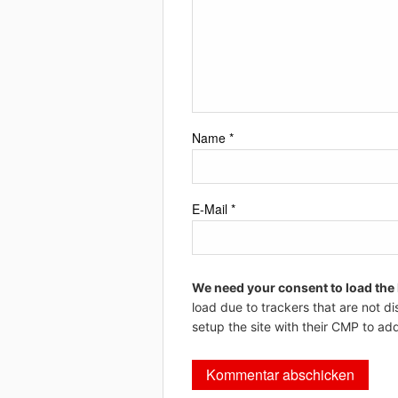
Name
*
E-Mail
*
We need your consent to load the
load due to trackers that are not di
setup the site with their CMP to add