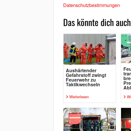
Datenschutzbestimmungen
Das könnte dich auch
Fe
Aushärtender
tra
Gefahrstoff zwingt
br
Feuerwehr zu
Pre
Taktikwechseln
Ab
Weiterlesen
We