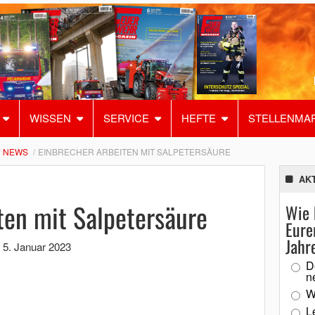
WISSEN
SERVICE
HEFTE
STELLENMA
NEWS
EINBRECHER ARBEITEN MIT SALPETERSÄURE
AK
ten mit Salpetersäure
Wie 
Eure
Jahr
,
5. Januar 2023
D
n
W
L