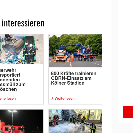
 interessieren
uerwehr
800 Kräfte trainieren
nsportiert
CBRN-Einsatz am
ennenden
Kölner Stadion
ssmüll zum
löschen
iterlesen
Weiterlesen