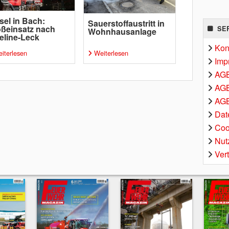
sel in Bach:
Sauerstoffaustritt in
ßeinsatz nach
SE
Wohnhausanlage
eline-Leck
Kon
iterlesen
Weiterlesen
Imp
AG
AGB
AGB
Dat
Coo
Nut
Ver