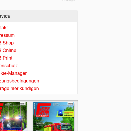
RVICE
takt
ressum
B Shop
 Online
 Print
enschutz
kie-Manager
zungsbedingungen
träge hier kündigen