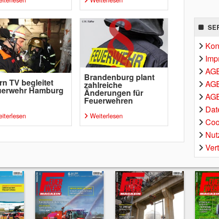
SE
Kon
Imp
AG
Brandenburg plant
rn TV begleitet
AGB
zahlreiche
uerwehr Hamburg
Änderungen für
AGB
Feuerwehren
Dat
iterlesen
Weiterlesen
Coo
Nut
Ver