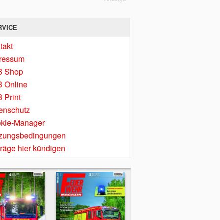
RVICE
takt
ressum
B Shop
 Online
 Print
enschutz
kie-Manager
zungsbedingungen
träge hier kündigen