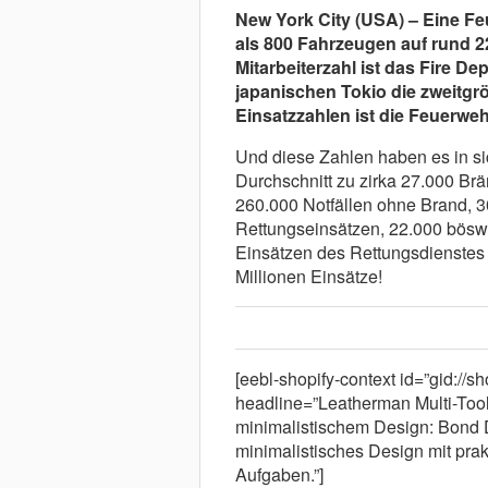
New York City (USA) – Eine Fe
als 800 Fahrzeugen auf rund 
Mitarbeiterzahl ist das Fire D
japanischen Tokio die zweitgr
Einsatzzahlen ist die Feuerwe
Und diese Zahlen haben es in si
Durchschnitt zu zirka 27.000 Br
260.000 Notfällen ohne Brand, 3
Rettungseinsätzen, 22.000 böswi
Einsätzen des Rettungsdienstes 
Millionen Einsätze!
[eebl-shopify-context id=”gid://
headline=”Leatherman Multi-Tool
minimalistischem Design: Bond 
minimalistisches Design mit pra
Aufgaben.”]