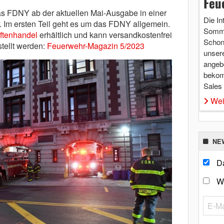
Feu
as FDNY ab der aktuellen Mai-Ausgabe in einer
Die In
. Im ersten Teil geht es um das FDNY allgemein.
Somme
iftenhandel
erhältlich und kann versandkostenfrei
Schon 
tellt werden:
Feuerwehr-Magazin 5/2023
unsere
angebo
bekom
Sales
Wei
NE
Da
W