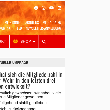
MEIN KONTO
ABOUT US
MEDIA-DATEN
KONTAKT
FEED
NEWSLETTER-ANMELDUNG
RKT
SHOP
Alles
Shop
SUCHEN
TUELLE UMFRAGE
hat sich die Mitgliederzahl in
r Wehr in den letzten drei
en entwickelt?
eutlich gewachsen, wir haben viele
eue Mitglieder gewonnen
eitgehend stabil geblieben
eicht zurückgegangen