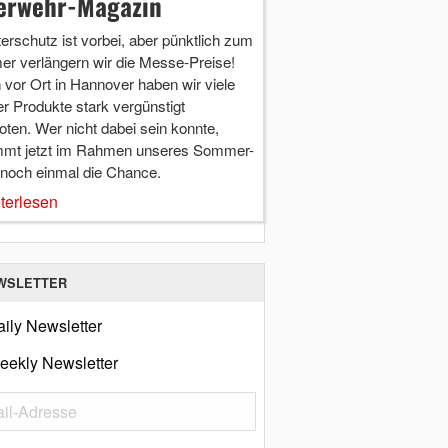
erwehr-Magazin
terschutz ist vorbei, aber pünktlich zum
r verlängern wir die Messe-Preise!
vor Ort in Hannover haben wir viele
r Produkte stark vergünstigt
ten. Wer nicht dabei sein konnte,
mt jetzt im Rahmen unseres Sommer-
 noch einmal die Chance.
terlesen
WSLETTER
ily Newsletter
eekly Newsletter