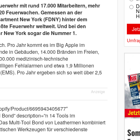
uerwehr mit rund 17.000 Mitarbeitern, mehr
D
N
220 Feuerwachen. Gemessen an der
H
epartment New York (FDNY) hinter dem
ößte Feuerwehr weltweit. Und bei den
hr New York sogar die Nummer 1.
Umfra
ch. Pro Jahr kommt es im Big Apple im
ände in Gebäuden, 14.000 Bränden im Freien,
00.000 medizinisch-technische
lligen Fehlalarmen und etwa 1,9 Millionen
(EMS). Pro Jahr ergeben sich so weit über 2,5
Anzeige
shopify/Product/6695943405677″
 Bond” description=”n 14 Tools im
Das Multi-Tool Bond von Leathermen kombiniert
ktischen Werkzeugen für verschiedenste
Som