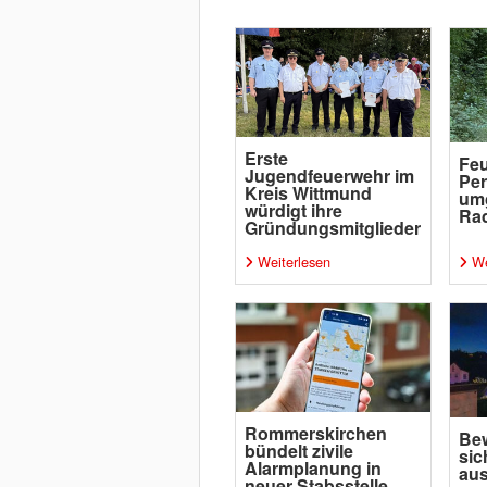
Erste
Feu
Jugendfeuerwehr im
Per
Kreis Wittmund
um
würdigt ihre
Rad
Gründungsmitglieder
Weiterlesen
We
Rommerskirchen
Bew
bündelt zivile
sic
Alarmplanung in
aus
neuer Stabsstelle