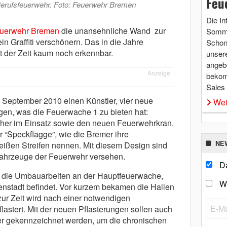
Feu
erufsfeuerwehr. Foto: Feuerwehr Bremen
Die In
uerwehr Bremen
die unansehnliche Wand zur
Somme
n Graffiti verschönern. Das in die Jahre
Schon 
der Zeit kaum noch erkennbar.
unsere
angebo
Anzeige
bekom
Sales
 September 2010 einen Künstler, vier neue
Wei
igen, was die Feuerwache 1 zu bieten hat:
cher im Einsatz sowie den neuen Feuerwehrkran.
 “Speckflagge”, wie die Bremer ihre
NE
eißen Streifen nennen. Mit diesem Design sind
Fahrzeuge der Feuerwehr versehen.
Da
in die Umbauarbeiten an der Hauptfeuerwache,
W
nenstadt befindet. Vor kurzem bekamen die Hallen
ur Zeit wird nach einer notwendigen
astert. Mit der neuen Pflasterungen sollen auch
er gekennzeichnet werden, um die chronischen