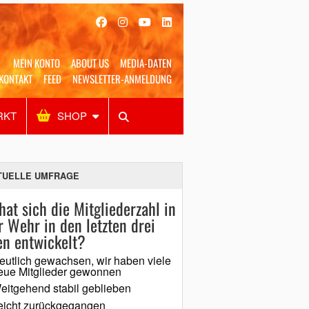
MEIN KONTO
ABOUT US
MEDIA-DATEN
KONTAKT
FEED
NEWSLETTER-ANMELDUNG
RKT
SHOP
Alles
Shop
SUCHEN
TUELLE UMFRAGE
hat sich die Mitgliederzahl in
r Wehr in den letzten drei
en entwickelt?
eutlich gewachsen, wir haben viele
eue Mitglieder gewonnen
eitgehend stabil geblieben
eicht zurückgegangen