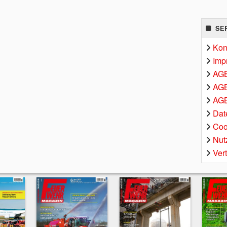
SE
Kon
Imp
AG
AGB
AGB
Dat
Coo
Nut
Ver