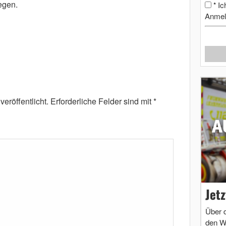
egen.
Ic
*
Anmel
eröffentlicht.
Erforderliche Felder sind mit
*
Jet
Über 
den W