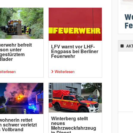
erwehr befreit
LFV warnt vor LHF-
AK
son unter
Engpass bei Berliner
gestürztem
Feuerwehr
lader
iterlesen
Weiterlesen
Winterberg stellt
ohnerin rettet
neues
h schwer verletzt
Mehrzweckfahrzeug
 Vollbrand
in Dienst