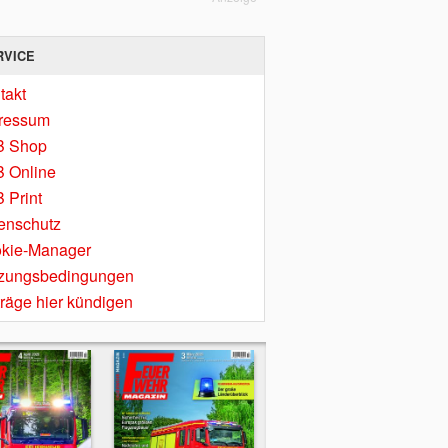
RVICE
takt
ressum
B Shop
 Online
 Print
enschutz
kie-Manager
zungsbedingungen
träge hier kündigen