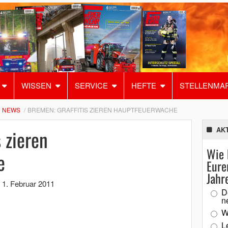
WISSEN
SERVICE
HEFTE
STELLENMA
NEWS
BREMEN: GRAFFITIS ZIEREN HAUPTFEUERWACHE
 zieren
AK
Wie 
e
Eure
Jahr
,
1. Februar 2011
D
n
W
L