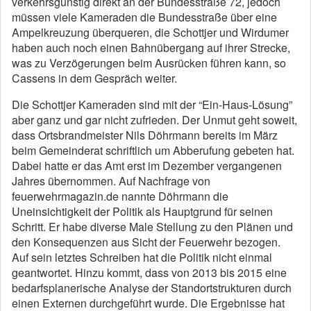
verkehrsgünstig direkt an der Bundesstraße 72, jedoch
müssen viele Kameraden die Bundesstraße über eine
Ampelkreuzung überqueren, die Schottjer und Wirdumer
haben auch noch einen Bahnübergang auf ihrer Strecke,
was zu Verzögerungen beim Ausrücken führen kann, so
Cassens in dem Gespräch weiter.
Die Schottjer Kameraden sind mit der “Ein-Haus-Lösung”
aber ganz und gar nicht zufrieden. Der Unmut geht soweit,
dass Ortsbrandmeister Nils Döhrmann bereits im März
beim Gemeinderat schriftlich um Abberufung gebeten hat.
Dabei hatte er das Amt erst im Dezember vergangenen
Jahres übernommen. Auf Nachfrage von
feuerwehrmagazin.de nannte Döhrmann die
Uneinsichtigkeit der Politik als Hauptgrund für seinen
Schritt. Er habe diverse Male Stellung zu den Plänen und
den Konsequenzen aus Sicht der Feuerwehr bezogen.
Auf sein letztes Schreiben hat die Politik nicht einmal
geantwortet. Hinzu kommt, dass von 2013 bis 2015 eine
bedarfsplanerische Analyse der Standortstrukturen durch
einen Externen durchgeführt wurde. Die Ergebnisse hat