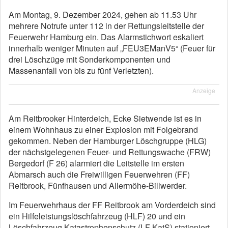
Am Montag, 9. Dezember 2024, gehen ab 11.53 Uhr
mehrere Notrufe unter 112 in der Rettungsleitstelle der
Feuerwehr Hamburg ein. Das Alarmstichwort eskaliert
innerhalb weniger Minuten auf „FEU3EManV5“ (Feuer für
drei Löschzüge mit Sonderkomponenten und
Massenanfall von bis zu fünf Verletzten).
Anzeige
Am Reitbrooker Hinterdeich, Ecke Sietwende ist es in
einem Wohnhaus zu einer Explosion mit Folgebrand
gekommen. Neben der Hamburger Löschgruppe (HLG)
der nächstgelegenen Feuer- und Rettungswache (FRW)
Bergedorf (F 26) alarmiert die Leitstelle im ersten
Abmarsch auch die Freiwilligen Feuerwehren (FF)
Reitbrook, Fünfhausen und Allermöhe-Billwerder.
Im Feuerwehrhaus der FF Reitbrook am Vorderdeich sind
ein Hilfeleistungslöschfahrzeug (HLF) 20 und ein
Löschfahrzeug Katastrophenschutz (LF KatS) stationiert.