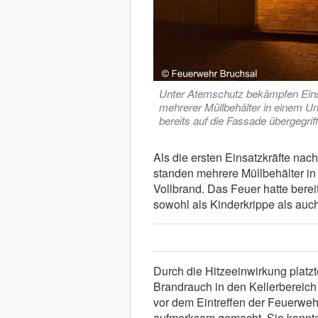
Unter Atemschutz bekämpfen Eins
mehrerer Müllbehälter in einem 
bereits auf die Fassade übergegrif
Als die ersten Einsatzkräfte nac
standen mehrere Müllbehälter i
Vollbrand. Das Feuer hatte bere
sowohl als Kinderkrippe als au
Durch die Hitzeeinwirkung platz
Brandrauch in den Kellerbereich
vor dem Eintreffen der Feuerweh
aufmerksam gemacht. Sie konnte