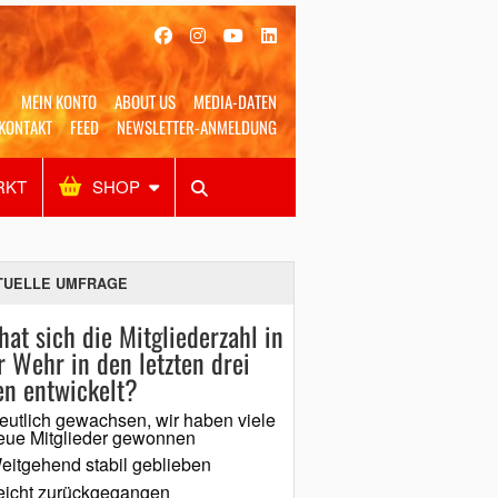
MEIN KONTO
ABOUT US
MEDIA-DATEN
KONTAKT
FEED
NEWSLETTER-ANMELDUNG
RKT
SHOP
Alles
Shop
SUCHEN
TUELLE UMFRAGE
hat sich die Mitgliederzahl in
r Wehr in den letzten drei
en entwickelt?
eutlich gewachsen, wir haben viele
eue Mitglieder gewonnen
eitgehend stabil geblieben
eicht zurückgegangen