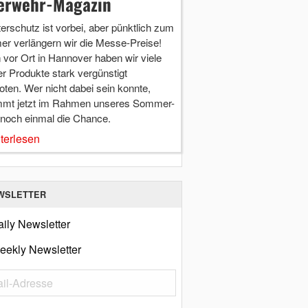
erwehr-Magazin
terschutz ist vorbei, aber pünktlich zum
r verlängern wir die Messe-Preise!
vor Ort in Hannover haben wir viele
r Produkte stark vergünstigt
ten. Wer nicht dabei sein konnte,
mt jetzt im Rahmen unseres Sommer-
 noch einmal die Chance.
terlesen
WSLETTER
ily Newsletter
eekly Newsletter