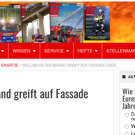
WISSEN
SERVICE
HEFTE
STELLENMA
EINSÄTZE
MÜLLBEHÄLTER-BRAND GREIFT AUF FASSADE ÜBER
AK
nd greift auf Fassade
Wie 
Eure
Jahr
D
n
W
L