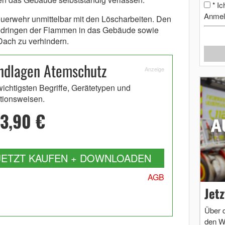
Ic
*
Anmel
uerwehr unmittelbar mit den Löscharbeiten. Den
Eindringen der Flammen in das Gebäude sowie
Dach zu verhindern.
ndlagen Atemschutz
Anzeige
wichtigsten Begriffe, Gerätetypen und
tionsweisen.
3,90 €
JETZT KAUFEN + DOWNLOADEN
AGB
Jet
Über 
den W