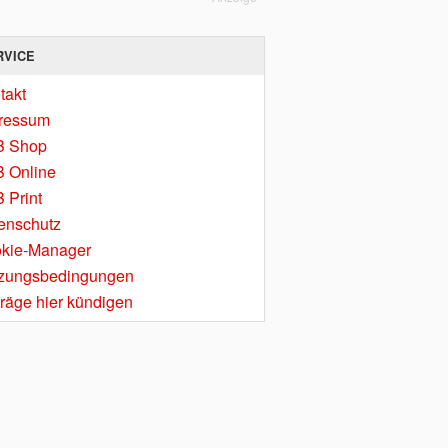
RVICE
takt
ressum
B Shop
 Online
 Print
enschutz
kie-Manager
zungsbedingungen
träge hier kündigen