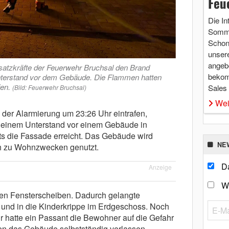
Feu
Die In
Somme
Schon 
unsere
angebo
atzkräfte der Feuerwehr Bruchsal den Brand
bekom
Unterstand vor dem Gebäude. Die Flammen hatten
fen.
Sales
(Bild: Feuerwehr Bruchsal)
Wei
h der Alarmierung um 23:26 Uhr eintrafen,
n einem Unterstand vor einem Gebäude in
its die Fassade erreicht. Das Gebäude wird
NE
ch zu Wohnzwecken genutzt.
Da
Anzeige
W
ten Fensterscheiben. Dadurch gelangte
 und in die Kinderkrippe im Erdgeschoss. Noch
r hatte ein Passant die Bewohner auf die Gefahr
n das Gebäude selbstständig verlassen.