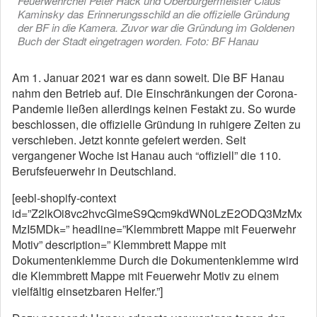
Feuerwehrchef Peter Hack und Oberbürgermeister Claus
Kaminsky das Erinnerungsschild an die offizielle Gründung
der BF in die Kamera. Zuvor war die Gründung im Goldenen
Buch der Stadt eingetragen worden. Foto: BF Hanau
Am 1. Januar 2021 war es dann soweit. Die BF Hanau
nahm den Betrieb auf. Die Einschränkungen der Corona-
Pandemie ließen allerdings keinen Festakt zu. So wurde
beschlossen, die offizielle Gründung in ruhigere Zeiten zu
verschieben. Jetzt konnte gefeiert werden. Seit
vergangener Woche ist Hanau auch “offiziell” die 110.
Berufsfeuerwehr in Deutschland.
[eebl-shopify-context
id=”Z2lkOi8vc2hvcGlmeS9Qcm9kdWN0LzE2ODQ3MzMx
MzI5MDk=” headline=”Klemmbrett Mappe mit Feuerwehr
Motiv” description=” Klemmbrett Mappe mit
Dokumentenklemme Durch die Dokumentenklemme wird
die Klemmbrett Mappe mit Feuerwehr Motiv zu einem
vielfältig einsetzbaren Helfer.”]