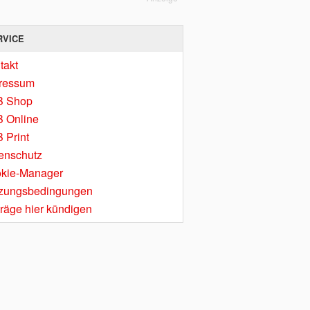
RVICE
takt
ressum
B Shop
 Online
 Print
enschutz
kie-Manager
zungsbedingungen
träge hier kündigen