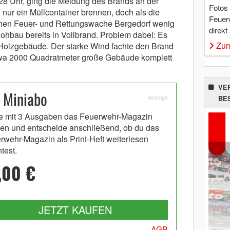
28 Uhr, ging die Meldung des Brands an der
Fotos
 nur ein Müllcontainer brennen, doch als die
Feuer
nen Feuer- und Rettungswache Bergedorf wenig
direkt
Rohbau bereits in Vollbrand. Problem dabei: Es
Zum
 Holzgebäude. Der starke Wind fachte den Brand
etwa 2000 Quadratmeter große Gebäude komplett
VE
 Miniabo
Anzeige
BE
e mit 3 Ausgaben das Feuerwehr-Magazin
en und entscheide anschließend, ob du das
rwehr-Magazin als Print-Heft weiterlesen
test.
,00 €
JETZT KAUFEN
AGB