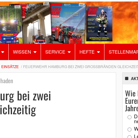
WISSEN
SERVICE
HEFTE
STELLENMA
EINSÄTZE
FEUERWEHR HAMBURG BEI ZWEI GROSSBRÄNDEN GLEICHZEITI
AK
chaden
rg bei zwei
Wie 
Eure
ichzeitig
Jahr
D
n
W
L