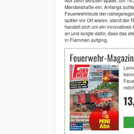
Nur zehn Minuten später, um 19.
Mendelstraße ein. Anfangs sollte
Feuerwehrleute der nahegelege
später vor Ort waren, stand der 
handelt sich um ein innovatives
an und sorgte dafür, dass das 
in Flammen aufging.
Feuerwehr-Magazin
Lern
kenn
Feue
möch
13