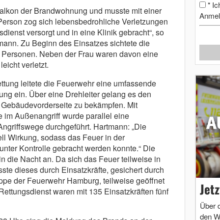
Ic
*
Balkon der Brandwohnung und musste mit einer
Anmel
e Person zog sich lebensbedrohliche Verletzungen
ienst versorgt und in eine Klinik gebracht“, so
ann. Zu Beginn des Einsatzes sichtete die
ene Personen. Neben der Frau waren davon eine
icht verletzt.
tung leitete die Feuerwehr eine umfassende
g ein. Über eine Drehleiter gelang es den
r Gebäudevorderseite zu bekämpfen. Mit
 im Außenangriff wurde parallel eine
ngriffswege durchgeführt. Hartmann: „Die
 Wirkung, sodass das Feuer in der
nter Kontrolle gebracht werden konnte.“ Die
n die Nacht an. Da sich das Feuer teilweise in
ste dieses durch Einsatzkräfte, gesichert durch
ppe der Feuerwehr Hamburg, teilweise geöffnet
Jet
ettungsdienst waren mit 135 Einsatzkräften fünf
Über 
den W