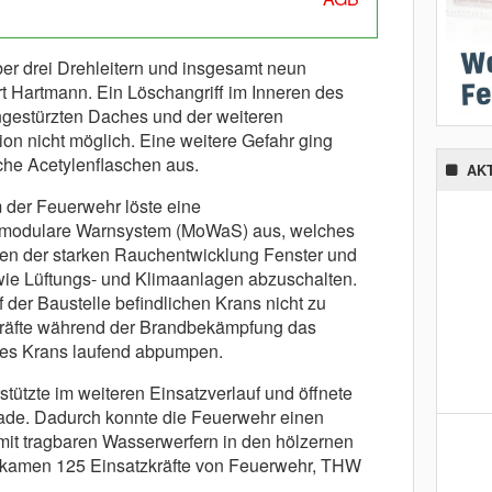
r drei Drehleitern und insgesamt neun
ärt Hartmann. Ein Löschangriff im Inneren des
gestürzten Daches und der weiteren
ion nicht möglich. Eine weitere Gefahr ging
che Acetylenflaschen aus.
AK
der Feuerwehr löste eine
 modulare Warnsystem (MoWaS) aus, welches
en der starken Rauchentwicklung Fenster und
wie Lüftungs- und Klimaanlagen abzuschalten.
 der Baustelle befindlichen Krans nicht zu
kräfte während der Brandbekämpfung das
es Krans laufend abpumpen.
tützte im weiteren Einsatzverlauf und öffnete
sade. Dadurch konnte die Feuerwehr einen
 mit tragbaren Wasserwerfern in den hölzernen
 kamen 125 Einsatzkräfte von Feuerwehr, THW
.