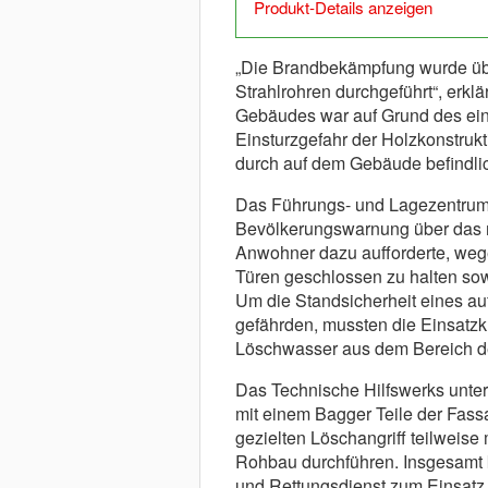
Produkt-Details anzeigen
„Die Brandbekämpfung wurde übe
Strahlrohren durchgeführt“, erkl
Gebäudes war auf Grund des ein
Einsturzgefahr der Holzkonstrukt
durch auf dem Gebäude befindli
Das Führungs- und Lagezentrum 
Bevölkerungswarnung über das
Anwohner dazu aufforderte, weg
Türen geschlossen zu halten so
Um die Standsicherheit eines auf
gefährden, mussten die Einsatz
Löschwasser aus dem Bereich d
Das Technische Hilfswerks unters
mit einem Bagger Teile der Fas
gezielten Löschangriff teilweise
Rohbau durchführen. Insgesamt
und Rettungsdienst zum Einsatz