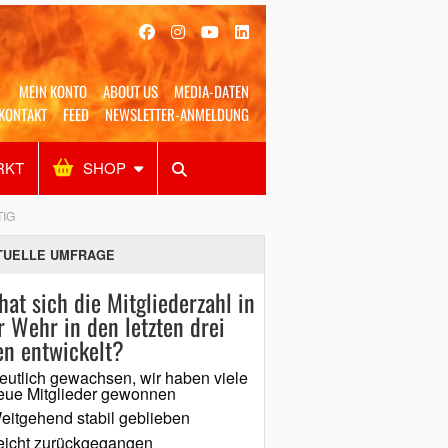
MEIN KONTO
ABOUT US
MEDIA-DATEN
KONTAKT
FEED
NEWSLETTER-ANMELDUNG
RKT
SHOP
Alles
Shop
SUCHEN
G
TUELLE UMFRAGE
hat sich die Mitgliederzahl in
r Wehr in den letzten drei
en entwickelt?
eutlich gewachsen, wir haben viele
eue Mitglieder gewonnen
eitgehend stabil geblieben
eicht zurückgegangen