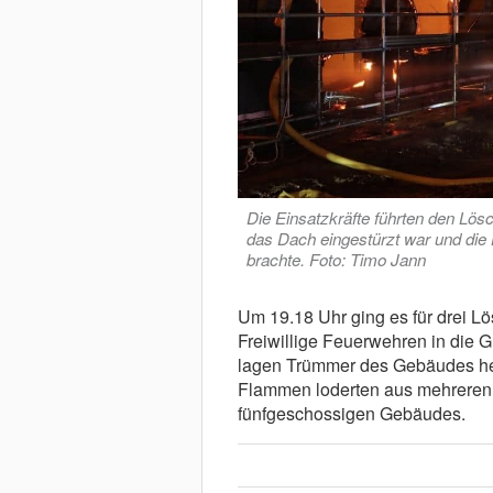
Die Einsatzkräfte führten den Lös
das Dach eingestürzt war und die 
brachte. Foto: Timo Jann
Um 19.18 Uhr ging es für drei L
Freiwillige Feuerwehren in die 
lagen Trümmer des Gebäudes he
Flammen loderten aus mehreren
fünfgeschossigen Gebäudes.