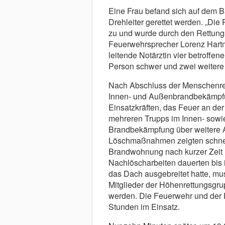
Eine Frau befand sich auf dem 
Drehleiter gerettet werden. „Di
zu und wurde durch den Rettungsd
Feuerwehrsprecher Lorenz Hartm
leitende Notärztin vier betroff
Person schwer und zwei weitere le
Nach Abschluss der Menschenret
Innen- und Außenbrandbekämpfun
Einsatzkräften, das Feuer an de
mehreren Trupps im Innen- sowie
Brandbekämpfung über weitere A
Löschmaßnahmen zeigten schnell
Brandwohnung nach kurzer Zeit u
Nachlöscharbeiten dauerten bis i
das Dach ausgebreitet hatte, mus
Mitglieder der Höhenrettungsgru
werden. Die Feuerwehr und der R
Stunden im Einsatz.