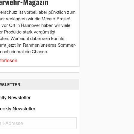
erwehr-Magazin
terschutz ist vorbei, aber pünktlich zum
r verlängern wir die Messe-Preise!
vor Ort in Hannover haben wir viele
r Produkte stark vergünstigt
ten. Wer nicht dabei sein konnte,
mt jetzt im Rahmen unseres Sommer-
 noch einmal die Chance.
terlesen
WSLETTER
ily Newsletter
eekly Newsletter