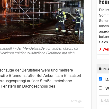
Feu
Die In
Somme
Schon 
unsere
angebo
bekom
Sales
changriff in der Mendelstraße von außen durch, da
Wei
Holzkonstruktion zusätzliche Gefahren mit sich
NE
öschzüge der Berufsfeuerwehr und mehrere
Große Brunnenstraße. Bei Ankunft am Einsatzort
Da
rausgesprengt auf der Straße, meterhohe
 Fenstern im Dachgeschoss des
W
Anzeige