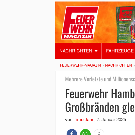
NACHRICHTEN
FAHRZEUGE
FEUERWEHR-MAGAZIN
NACHRICHTEN
Mehrere Verletzte und Millionens
Feuerwehr Hambu
Großbränden gle
von
Timo Jann
,
7. Januar 2025