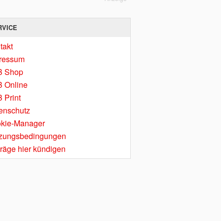
RVICE
takt
ressum
B Shop
 Online
 Print
enschutz
kie-Manager
zungsbedingungen
träge hier kündigen