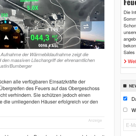
Feu
Die In
Somme
Schon 
unsere
angebo
bekom
Sales
e Aufnahme der Wärmebildaufnahme zeigt die
 den massiven Löschangriff der ehrenamtlichen
Wei
gustin/Bumberger
cken alle verfügbaren Einsatzkräfte der
NE
 Übergreifen des Feuers auf das Obergeschoss
cht verhindern. Sie schützen jedoch einen
Da
 die umliegenden Häuser erfolgreich vor den
W
Anzeige