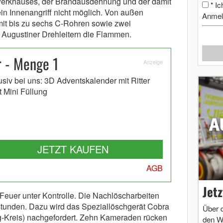
rkhauses, der Brandausdehnung und der damit
Ic
*
in Innenangriff nicht möglich. Von außen
Anmel
it bis zu sechs C-Rohren sowie zwei
 Augustiner Drehleitern die Flammen.
 - Menge 1
Anzeige
usiv bei uns: 3D Adventskalender mit Ritter
t Mini Füllung
JETZT KAUFEN
AGB
Jet
Feuer unter Kontrolle. Die Nachlöscharbeiten
sstunden. Dazu wird das Speziallöschgerät Cobra
Über 
g-Kreis) nachgefordert. Zehn Kameraden rücken
den W