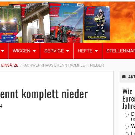
WISSEN
SERVICE
HEFTE
STELLENMA
EINSÄTZE
FACHWERKHAUS BRENNT KOMPLETT NIEDER
AK
ennt komplett nieder
Wie 
Eure
Jahr
24
D
n
W
L