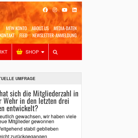
MEIN KONTO
ABOUT US
MEDIA-DATEN
KONTAKT
FEED
NEWSLETTER-ANMELDUNG
RKT
SHOP
Alles
Shop
SUCHEN
TUELLE UMFRAGE
hat sich die Mitgliederzahl in
r Wehr in den letzten drei
en entwickelt?
eutlich gewachsen, wir haben viele
eue Mitglieder gewonnen
eitgehend stabil geblieben
eicht zurückgegangen