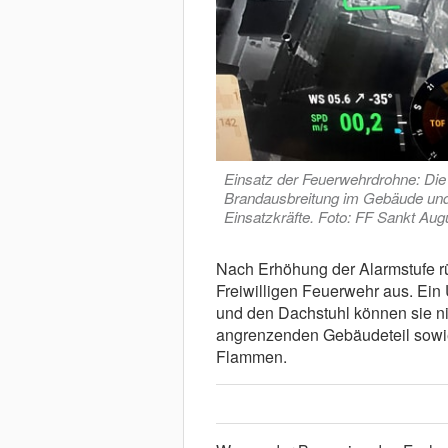
Einsatz der Feuerwehrdrohne: Di
Brandausbreitung im Gebäude und
Einsatzkräfte. Foto: FF Sankt Au
Nach Erhöhung der Alarmstufe rü
Freiwilligen Feuerwehr aus. Ein
und den Dachstuhl können sie ni
angrenzenden Gebäudeteil sowie
Flammen.