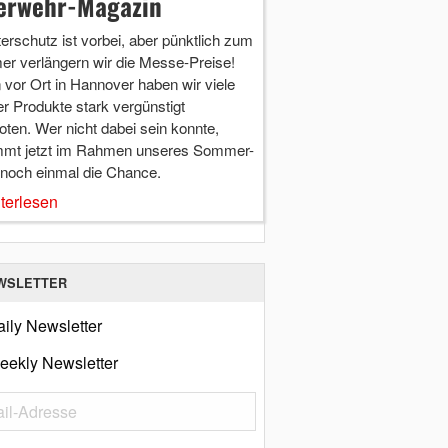
erwehr-Magazin
terschutz ist vorbei, aber pünktlich zum
r verlängern wir die Messe-Preise!
vor Ort in Hannover haben wir viele
r Produkte stark vergünstigt
ten. Wer nicht dabei sein konnte,
mt jetzt im Rahmen unseres Sommer-
 noch einmal die Chance.
terlesen
WSLETTER
ily Newsletter
eekly Newsletter