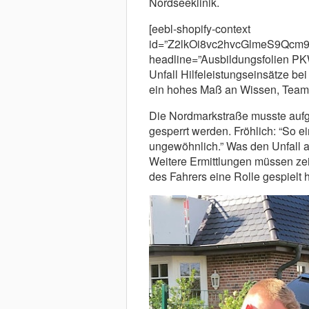
Nordseeklinik.
[eebl-shopify-context
id=”Z2lkOi8vc2hvcGlmeS9Q
headline=”Ausbildungsfolien PKW
Unfall Hilfeleistungseinsätze be
ein hohes Maß an Wissen, Teamwo
Die Nordmarkstraße musste aufgr
gesperrt werden. Fröhlich: “So ei
ungewöhnlich.” Was den Unfall a
Weitere Ermittlungen müssen zei
des Fahrers eine Rolle gespielt