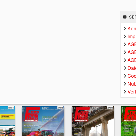
SE
Kon
Imp
AG
AGB
AGB
Dat
Coo
Nut
Ver