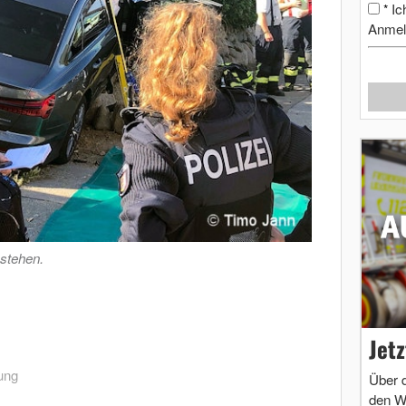
Ic
*
Anmel
 stehen.
Jet
ung
Über 
den W