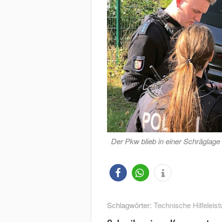
Der Pkw blieb in einer Schräglage
Schlagwörter:
Technische Hilfeleist