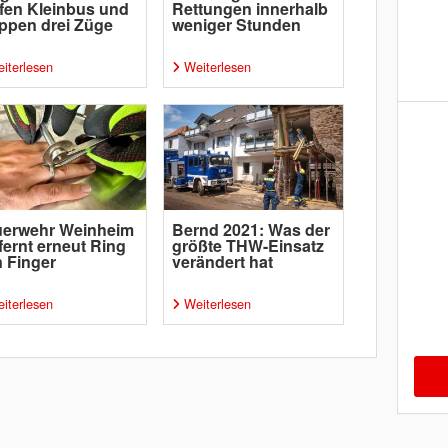
ffen Kleinbus und
Rettungen innerhalb
ppen drei Züge
weniger Stunden
iterlesen
Weiterlesen
uerwehr Weinheim
Bernd 2021: Was der
fernt erneut Ring
größte THW-Einsatz
 Finger
verändert hat
iterlesen
Weiterlesen