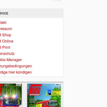
RVICE
takt
ressum
B Shop
 Online
 Print
enschutz
kie-Manager
zungsbedingungen
träge hier kündigen