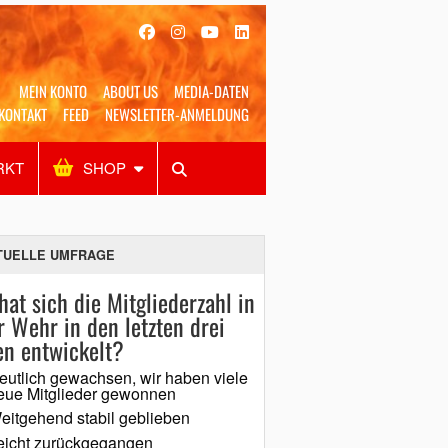
MEIN KONTO
ABOUT US
MEDIA-DATEN
KONTAKT
FEED
NEWSLETTER-ANMELDUNG
RKT
SHOP
Alles
Shop
SUCHEN
TUELLE UMFRAGE
hat sich die Mitgliederzahl in
r Wehr in den letzten drei
en entwickelt?
eutlich gewachsen, wir haben viele
eue Mitglieder gewonnen
eitgehend stabil geblieben
eicht zurückgegangen