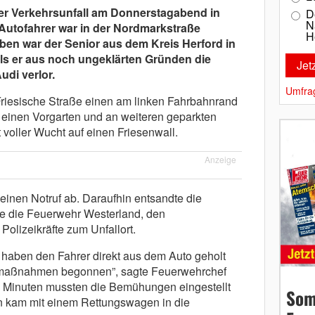
her Verkehrsunfall am Donnerstagabend in
D
N
 Autofahrer war in der Nordmarkstraße
H
ben war der Senior aus dem Kreis Herford in
ls er aus noch ungeklärten Gründen die
udi verlor.
Umfra
riesische Straße einen am linken Fahrbahnrand
 einen Vorgarten und an weiteren geparkten
 voller Wucht auf einen Friesenwall.
Anzeige
inen Notruf ab. Daraufhin entsandte die
lee die Feuerwehr Westerland, den
Polizeikräfte zum Unfallort.
e haben den Fahrer direkt aus dem Auto geholt
smaßnahmen begonnen”, sagte Feuerwehrchef
0 Minuten mussten die Bemühungen eingestellt
Som
in kam mit einem Rettungswagen in die