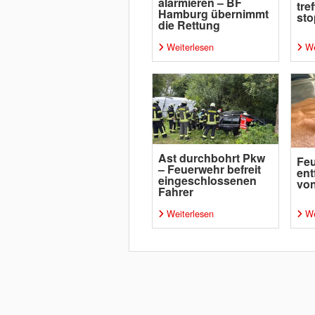
alarmieren – BF
tre
Hamburg übernimmt
sto
die Rettung
Weiterlesen
We
Ast durchbohrt Pkw
Fe
– Feuerwehr befreit
ent
eingeschlossenen
von
Fahrer
Weiterlesen
We