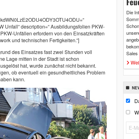
Feu
Die In
Somme
cm9kdWN0LzE2ODU4ODY3OTU4ODU=”
Schon 
 Unfall” description=” Ausbildungsfolien PKW-
unsere
i PKW-Unfällen erfordern von den Einsatzkräften
angebo
rk und technischen Fertigkeiten.”]
bekom
und des Einsatzes fast zwei Stunden voll
Sales
ne Lage mitten in der Stadt ist schon
Wei
usgelöst hat, wurde zunächst nicht bekannt.
gen, ob eventuell ein gesundheitliches Problem
 haben kann.
NE
Da
W