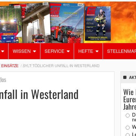
WISSEN
SERVICE
HEFTE
STELLENMA
EINSÄTZE
SYLT: TÖDLICHER UNFALL IN WESTERLAND
AK
los
nfall in Westerland
Wie 
Eure
Jahr
D
n
W
L