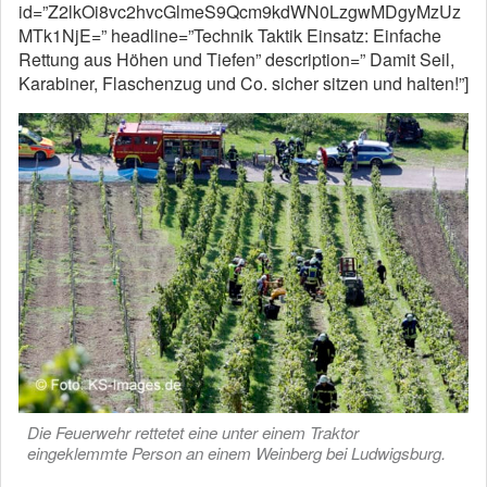
id=”Z2lkOi8vc2hvcGlmeS9Qcm9kdWN0LzgwMDgyMzUz
MTk1NjE=” headline=”Technik Taktik Einsatz: Einfache
Rettung aus Höhen und Tiefen” description=” Damit Seil,
Karabiner, Flaschenzug und Co. sicher sitzen und halten!”]
Die Feuerwehr rettetet eine unter einem Traktor
eingeklemmte Person an einem Weinberg bei Ludwigsburg.