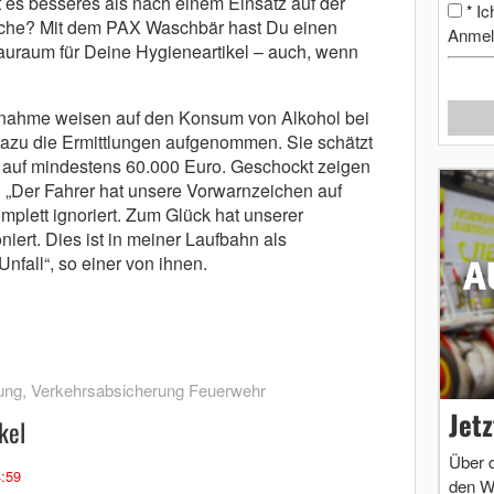
 es besseres als nach einem Einsatz auf der
Ic
*
sche? Mit dem PAX Waschbär hast Du einen
Anmel
auraum für Deine Hygieneartikel – auch, wenn
ufnahme weisen auf den Konsum von Alkohol bei
 dazu die Ermittlungen aufgenommen. Sie schätzt
auf mindestens 60.000 Euro. Geschockt zeigen
a. „Der Fahrer hat unsere Vorwarnzeichen auf
plett ignoriert. Zum Glück hat unserer
iert. Dies ist in meiner Laufbahn als
nfall“, so einer von ihnen.
ung
,
Verkehrsabsicherung Feuerwehr
Jet
kel
Über 
4:59
den W