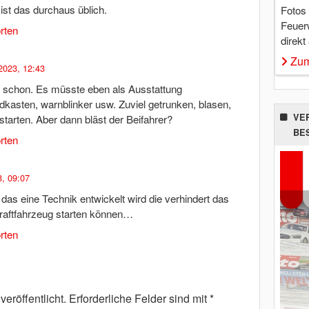
st das durchaus üblich.
Fotos
Feuer
rten
direkt
Zum
2023, 12:43
s schon. Es müsste eben als Ausstattung
dkasten, warnblinker usw. Zuviel getrunken, blasen,
VE
starten. Aber dann bläst der Beifahrer?
BE
rten
3, 09:07
 das eine Technik entwickelt wird die verhindert das
Kraftfahrzeug starten können…
rten
eröffentlicht.
Erforderliche Felder sind mit
*