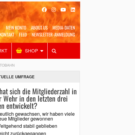
MEIN KONTO
ABOUT US
MEDIA-DATEN
KONTAKT
FEED
NEWSLETTER-ANMELDUNG
RKT
SHOP
Alles
Shop
SUCHEN
UTOBAHN
TUELLE UMFRAGE
hat sich die Mitgliederzahl in
r Wehr in den letzten drei
en entwickelt?
eutlich gewachsen, wir haben viele
eue Mitglieder gewonnen
eitgehend stabil geblieben
eicht zurückgegangen