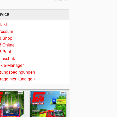
RVICE
takt
ressum
B Shop
 Online
 Print
enschutz
kie-Manager
zungsbedingungen
träge hier kündigen