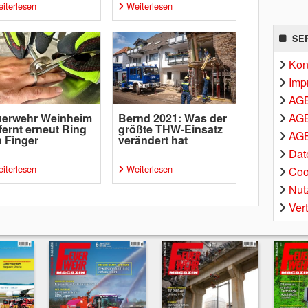
iterlesen
Weiterlesen
SE
Kon
Imp
AG
AGB
uerwehr Weinheim
Bernd 2021: Was der
fernt erneut Ring
größte THW-Einsatz
AGB
 Finger
verändert hat
Dat
iterlesen
Weiterlesen
Coo
Nut
Ver