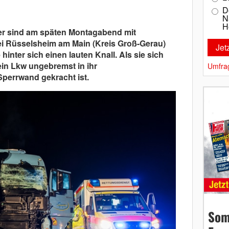
D
N
H
er sind am späten Montagabend mit
ei Rüsselsheim am Main (Kreis Groß-Gerau)
 hinter sich einen lauten Knall. Als sie sich
in Lkw ungebremst in ihr
Umfra
perrwand gekracht ist.
Som