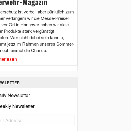
erwehr-Magazin
terschutz ist vorbei, aber pünktlich zum
r verlängern wir die Messe-Preise!
vor Ort in Hannover haben wir viele
r Produkte stark vergünstigt
ten. Wer nicht dabei sein konnte,
mt jetzt im Rahmen unseres Sommer-
 noch einmal die Chance.
terlesen
WSLETTER
ily Newsletter
eekly Newsletter