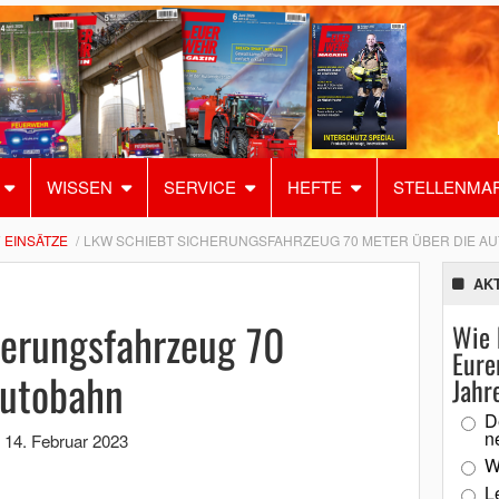
WISSEN
SERVICE
HEFTE
STELLENMA
EINSÄTZE
LKW SCHIEBT SICHERUNGSFAHRZEUG 70 METER ÜBER DIE A
AK
herungsfahrzeug 70
Wie 
Eure
Autobahn
Jahr
D
n
,
14. Februar 2023
W
L