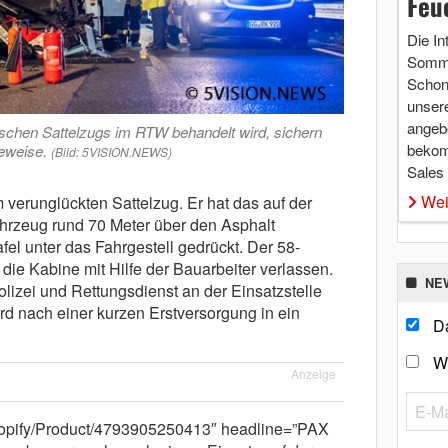
Feu
Die In
Somme
Schon 
unsere
angebo
schen Sattelzugs im RTW behandelt wird, sichern
bekom
eweise.
(Bild: 5VISION.NEWS)
Sales
Wei
verunglückten Sattelzug. Er hat das auf der
hrzeug rund 70 Meter über den Asphalt
el unter das Fahrgestell gedrückt. Der 58-
die Kabine mit Hilfe der Bauarbeiter verlassen.
NE
olizei und Rettungsdienst an der Einsatzstelle
wird nach einer kurzen Erstversorgung in ein
Da
W
Anzeige
/shopify/Product/4793905250413″ headline=”PAX