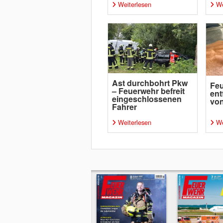
Weiterlesen
We
Ast durchbohrt Pkw
Fe
– Feuerwehr befreit
ent
eingeschlossenen
von
Fahrer
Weiterlesen
We