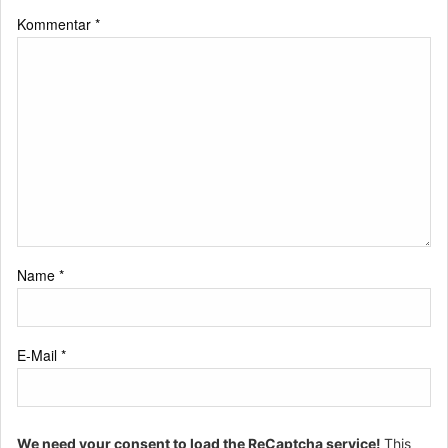
Kommentar
*
Name
*
E-Mail
*
We need your consent to load the ReCaptcha service!
This