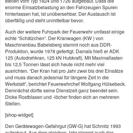
stellen vom Typ 1824 und 1726 aufgebaut. Dass die
enorme Einsatzbelastung an den Fahrzeugen Spuren
hinterlassen hat, ist unübersehbar. Der Austausch ist
überfällig und steht unmittelbar bevor.
Auch der weitere Fuhrpark der Feuerwehr umfasst einige
echte “Schätzchen”. Der Kranwagen (KW ) von
Maschinenbau Babelsberg stammt noch aus DDR-
Produktion, wurde 1978 gefertigt. Damals hieß er ADK
125 (Autodrehkran, 125 kN Hubkraft). Mit Maximallasten
bis 12,5 Tonnen lässt sich heute nicht mehr viel
ausrichten. “Der Kran hat pro Jahr zwei bis drei Einsätze
und muss danach jedesmal für längere Zeit in die
Werkstatt”, berichtet Feuerwehrchef Wolfgang Hülsebeck.
Demnächst dürfte seine Dienstzeit ganz beendet sein.
Dicke Rostblasen und -löcher finden sich an mehreren
Stellen.
[shop-widget]
Den Gerätewagen-Gefahrgut (GW-G) hat Schmitz 1993
aufgebaut. Aus dem gleichen Jahr stammt auch das