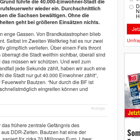
Grund führte die 40.000-Einwohner-Stadt die
D
ufsfeuerwehr wieder ein. Durchschnittlich
N
sen die Sachsen bewältigen. Ohne die
H
heiten geht bei größeren Einsätzen nichts.
n enge Gassen. Von Brandkatastrophen blieb
nt. Selbst im Zweiten Weltkrieg hat es nur zwei
Umfra
tiv glimpflich verliefen. Über einem Fels thront
berragt die Stadt weithin sichtbar, überall sind
l das müssen wir schützen. Und weil zum
andfall jede Sekunde zählt, haben wir auch eine
l die Stadt nur gut 40.000 Einwohner zählt”,
r Feuerwehr Bautzen. “Nur durch die BF ist
t schnellstmöglich eingreifen können und
Anzeige
r das frühere zentrale Gefängnis des
Som
) aus DDR-Zeiten. Bautzen hat eine der
saniert für zirka 70 Millionen Euro. Löwe: