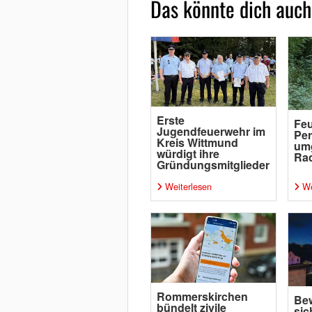
Das könnte dich auch
Erste
Feu
Jugendfeuerwehr im
Per
Kreis Wittmund
um
würdigt ihre
Rad
Gründungsmitglieder
Weiterlesen
We
Rommerskirchen
Bew
bündelt zivile
sic