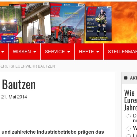
WISSEN
SERVICE
HEFTE
STELLENMA
BERUFSFEUERWEHR BAUTZEN
 Bautzen
AK
Wie 
,
21. Mai 2014
Eure
Jahr
D
n
W
 und zahlreiche Industriebetriebe prägen das
L