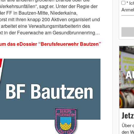
Ic
*
erkehrsunfällen”, sagt er. Unter der Regie der
Anmel
der FF in Bautzen-Mitte, Niederkaina,
orst mit ihren knapp 200 Aktiven organisiert und
r arbeitet eine Verwaltungsmitarbeiterin des
ekt in der Feuerwache am Gesundbrunnenring…
, um das eDossier “Berufsfeuerwehr Bautzen”
Jet
Über 
den W