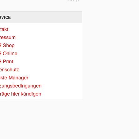
RVICE
takt
ressum
B Shop
 Online
 Print
enschutz
kie-Manager
zungsbedingungen
träge hier kündigen