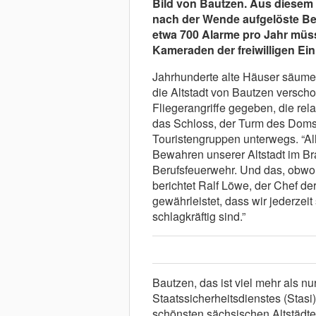
Bild von Bautzen. Aus diesem 
nach der Wende aufgelöste Ber
etwa 700 Alarme pro Jahr müs
Kameraden der freiwilligen Ein
Jahrhunderte alte Häuser säume
die Altstadt von Bautzen verscho
Fliegerangriffe gegeben, die rela
das Schloss, der Turm des Doms ü
Touristengruppen unterwegs. “Al
Bewahren unserer Altstadt im Br
Berufsfeuerwehr. Und das, obwoh
berichtet Ralf Löwe, der Chef de
gewährleistet, dass wir jederzei
schlagkräftig sind.”
Bautzen, das ist viel mehr als nu
Staatssicherheitsdienstes (Stasi
schönsten sächsischen Altstädte, 