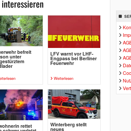
 interessieren
SE
Kon
Imp
AG
AGB
erwehr befreit
LFV warnt vor LHF-
son unter
AGB
Engpass bei Berliner
gestürztem
Feuerwehr
Dat
lader
Coo
iterlesen
Weiterlesen
Nut
Ver
Winterberg stellt
ohnerin rettet
neues
h schwer verletzt