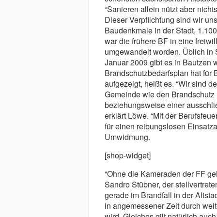
“Sanieren allein nützt aber nich
Dieser Verpflichtung sind wir un
Baudenkmale in der Stadt, 1.10
war die frühere BF in eine freiwi
umgewandelt worden. Üblich in 
Januar 2009 gibt es in Bautzen 
Brandschutzbedarfsplan hat für 
aufgezeigt, heißt es. “Wir sind 
Gemeinde wie den Brandschutz n
beziehungsweise einer ausschlie
erklärt Löwe. “Mit der Berufsfeu
für einen reibungslosen Einsatzab
Umwidmung.
[shop-widget]
“Ohne die Kameraden der FF geht
Sandro Stübner, der stellvertret
gerade im Brandfall in der Altsta
in angemessener Zeit durch weiter
wird. Gleiches gilt natürlich auc