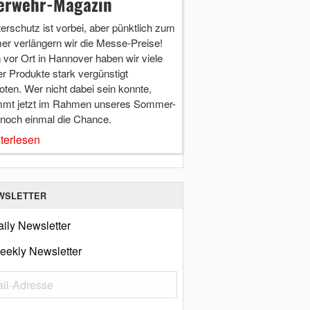
erwehr-Magazin
terschutz ist vorbei, aber pünktlich zum
r verlängern wir die Messe-Preise!
vor Ort in Hannover haben wir viele
r Produkte stark vergünstigt
ten. Wer nicht dabei sein konnte,
mt jetzt im Rahmen unseres Sommer-
 noch einmal die Chance.
terlesen
WSLETTER
ily Newsletter
eekly Newsletter