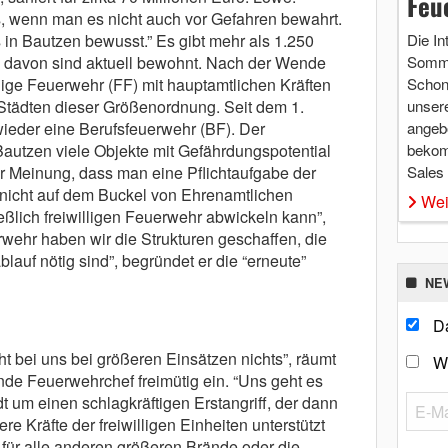
Feu
ts, wenn man es nicht auch vor Gefahren bewahrt.
s in Bautzen bewusst.” Es gibt mehr als 1.250
Die In
0 davon sind aktuell bewohnt. Nach der Wende
Somme
llige Feuerwehr (FF) mit hauptamtlichen Kräften
Schon 
Städten dieser Größenordnung. Seit dem 1.
unsere
wieder eine Berufsfeuerwehr (BF). Der
angebo
Bautzen viele Objekte mit Gefährdungspotential
bekom
der Meinung, dass man eine Pflichtaufgabe der
Sales
icht auf dem Buckel von Ehrenamtlichen
Wei
ßlich freiwilligen Feuerwehr abwickeln kann”,
erwehr haben wir die Strukturen geschaffen, die
lauf nötig sind”, begründet er die “erneute”
NE
Da
 bei uns bei größeren Einsätzen nichts”, räumt
W
ende Feuerwehrchef freimütig ein. “Uns geht es
dt um einen schlagkräftigen Erstangriff, der dann
e Kräfte der freiwilligen Einheiten unterstützt
h für alle anderen größeren Brände oder die