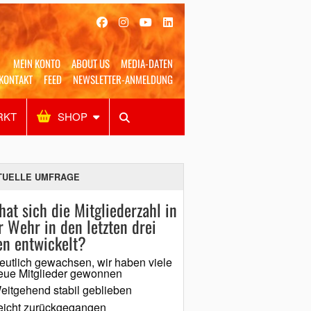
MEIN KONTO
ABOUT US
MEDIA-DATEN
KONTAKT
FEED
NEWSLETTER-ANMELDUNG
RKT
SHOP
Alles
Shop
SUCHEN
TUELLE UMFRAGE
hat sich die Mitgliederzahl in
r Wehr in den letzten drei
en entwickelt?
eutlich gewachsen, wir haben viele
eue Mitglieder gewonnen
eitgehend stabil geblieben
eicht zurückgegangen