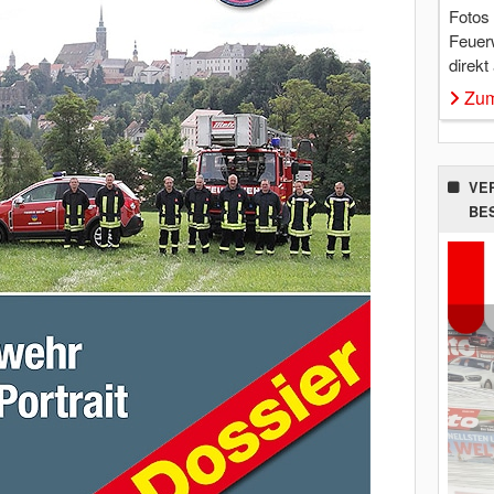
Fotos
Feuer
direkt
Zum
VE
BE