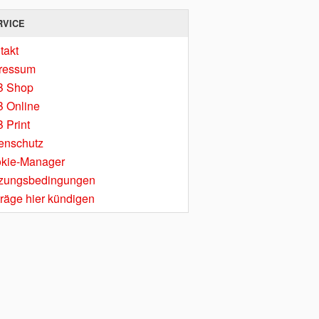
RVICE
takt
ressum
B Shop
 Online
 Print
enschutz
kie-Manager
zungsbedingungen
träge hier kündigen