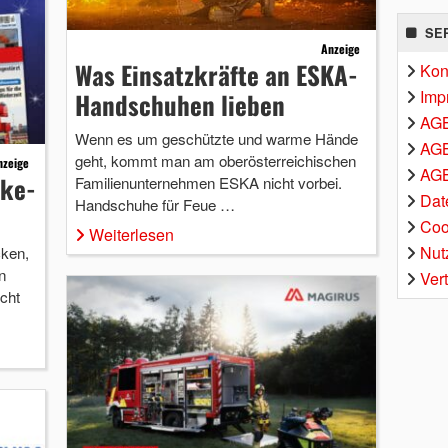
SE
Anzeige
Was Einsatzkräfte an ESKA-
Kon
Imp
Handschuhen lieben
AG
Wenn es um geschützte und warme Hände
AGB
geht, kommt man am oberösterreichischen
nzeige
AGB
nke-
Familienunternehmen ESKA nicht vorbei.
Dat
Handschuhe für Feue …
Coo
Weiterlesen
Nut
cken,
n
Ver
cht