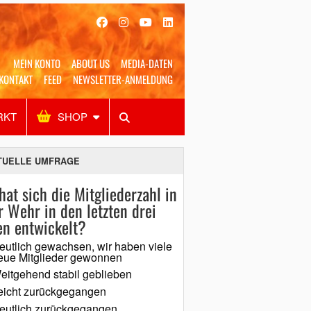
MEIN KONTO
ABOUT US
MEDIA-DATEN
KONTAKT
FEED
NEWSLETTER-ANMELDUNG
RKT
SHOP
Alles
Shop
SUCHEN
TUELLE UMFRAGE
hat sich die Mitgliederzahl in
r Wehr in den letzten drei
en entwickelt?
eutlich gewachsen, wir haben viele
eue Mitglieder gewonnen
eitgehend stabil geblieben
eicht zurückgegangen
eutlich zurückgegangen,