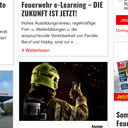
te
Feuerwehr e-Learning – DIE
N
H
ZUKUNFT IST JETZT!
Hohes Ausbildungsniveau, regelmäßige
Fort- u. Weiterbildungen u. die
Umfra
erät:
anspruchsvolle Vereinbarkeit von Familie,
ert
Beruf und Hobby, sind nur e …
Weiterlesen
Som
Feu
Anzeige