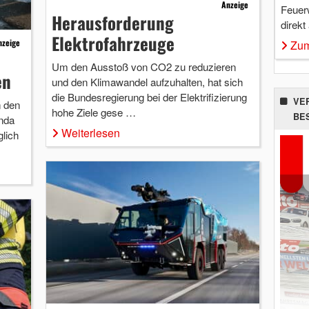
Anzeige
Feuer
Herausforderung
direkt
Elektrofahrzeuge
nzeige
Zum
Um den Ausstoß von CO2 zu reduzieren
en
und den Klimawandel aufzuhalten, hat sich
die Bundesregierung bei der Elektrifizierung
VE
n den
hohe Ziele gese …
BE
nda
Weiterlesen
lich