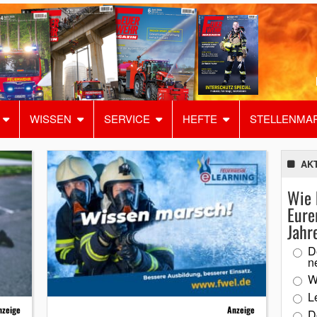
WISSEN
SERVICE
HEFTE
STELLENMA
AK
Wie 
Eure
Jahr
D
n
W
L
nzeige
Anzeige
D