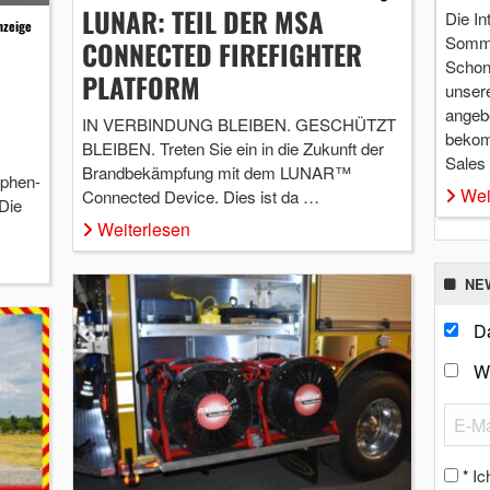
LUNAR: TEIL DER MSA
Die In
nzeige
Somme
CONNECTED FIREFIGHTER
Schon 
PLATFORM
unsere
angebo
IN VERBINDUNG BLEIBEN. GESCHÜTZT
bekom
BLEIBEN. Treten Sie ein in die Zukunft der
Sales
Brandbekämpfung mit dem LUNAR™
ophen-
Wei
Connected Device. Dies ist da …
Die
Weiterlesen
NE
Da
W
Ic
*