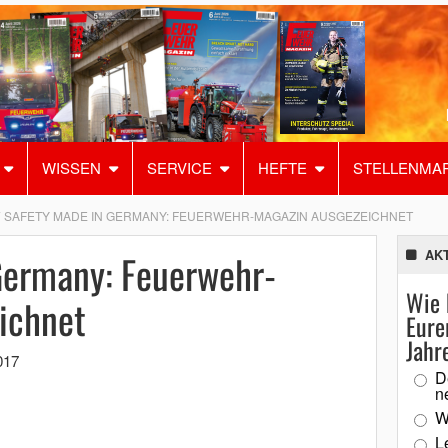
WISSEN
SERVICE
HEFTE
STELLENMA
SAFETY MADE IN GERMANY: FEUERWEHR-MAGAZIN AUSGEZEICHNET
Germany: Feuerwehr-
AK
Wie 
ichnet
Eure
Jahr
017
D
n
W
L