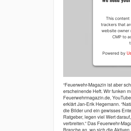
This content 
trackers that ar
website owner n
CMP to add
Us
Powered by
“Feuerwehr-Magazin ist aber sch
erscheinende Heft. Wir funken mit
Feuerwehrmagazin.de, YouTube, F
erklärt Jan-Erik Hegemann. “Natü
die Bilder und ein gewisses Ente
Ratgeber, legen viel Wert darauf,
verbreiten.” Das Feuerwehr-Magaz
Branche an, wo sich die Aktiven a