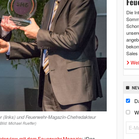
Feu
Die In
Somme
Schon 
unsere
angebo
bekom
Sales
Wei
NE
Da
W
r (links) und Feuerwehr-Magazin-Chefredakteur
(Bild: Michael Rueffer)
Interview mit dem Feuerwehr-Magazin
: “Das