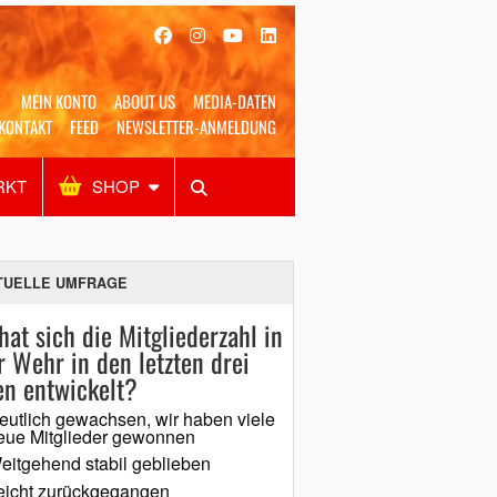
MEIN KONTO
ABOUT US
MEDIA-DATEN
KONTAKT
FEED
NEWSLETTER-ANMELDUNG
RKT
SHOP
Alles
Shop
SUCHEN
TUELLE UMFRAGE
hat sich die Mitgliederzahl in
r Wehr in den letzten drei
en entwickelt?
eutlich gewachsen, wir haben viele
eue Mitglieder gewonnen
eitgehend stabil geblieben
eicht zurückgegangen