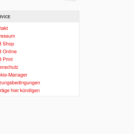
RVICE
takt
ressum
B Shop
 Online
 Print
enschutz
kie-Manager
zungsbedingungen
träge hier kündigen