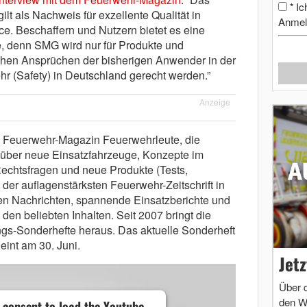
Ic
*
lt als Nachweis für exzellente Qualität in
Anmel
ce. Beschaffern und Nutzern bietet es eine
e, denn SMG wird nur für Produkte und
ohen Ansprüchen der bisherigen Anwender in der
hr (Safety) in Deutschland gerecht werden.”
Anzeige
das Feuerwehr-Magazin Feuerwehrleute, die
 über neue Einsatzfahrzeuge, Konzepte im
Rechtsfragen und neue Produkte (Tests,
 der auflagenstärksten Feuerwehr-Zeitschrift in
n Nachrichten, spannende Einsatzberichte und
en beliebten Inhalten. Seit 2007 bringt die
gs-Sonderhefte heraus. Das aktuelle Sonderheft
eint am 30. Juni.
Jet
Über 
den W
 consent to load the Youtube