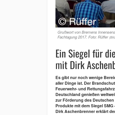
Grußwort von Bremens Innensenato
Fachtagung 2017. Foto: Rüffer
(Bil
Ein Siegel für di
mit Dirk Aschen
Es gibt nur noch wenige Bere
aller Dinge ist. Der Brandschut
Feuerwehr- und Rettungsfahrz
Deutschland genießen weltweit
zur Förderung des Deutschen B
Produkte mit dem Siegel SMG 
Dirk Aschenbrenner erklärt de