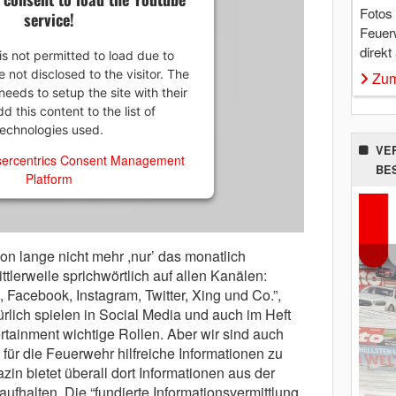
Fotos
service!
Feuer
direkt
is not permitted to load due to
e not disclosed to the visitor. The
Zum
eeds to setup the site with their
 this content to the list of
technologies used.
VE
ercentrics Consent Management
BE
Platform
on lange nicht mehr ,nur’ das monatlich
tlerweile sprichwörtlich auf allen Kanälen:
acebook, Instagram, Twitter, Xing und Co.”,
rlich spielen in Social Media und auch im Heft
rtainment wichtige Rollen. Aber wir sind auch
 für die Feuerwehr hilfreiche Informationen zu
in bietet überall dort Informationen aus der
ufhalten. Die “fundierte Informationsvermittlung