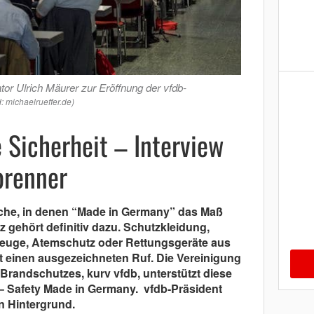
r Ulrich Mäurer zur Eröffnung der vfdb-
d: michaelrueffer.de)
e Sicherheit – Interview
brenner
iche, in denen “Made in Germany” das Maß
z gehört definitiv dazu. Schutzkleidung,
euge, Atemschutz oder Rettungsgeräte aus
 einen ausgezeichneten Ruf. Die Vereinigung
randschutzes, kurv vfdb, unterstützt diese
–
Safety Made in Germany. vfdb-Präsident
n Hintergrund.