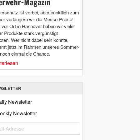
erwehr-Magazin
terschutz ist vorbei, aber pünktlich zum
r verlängern wir die Messe-Preise!
vor Ort in Hannover haben wir viele
r Produkte stark vergünstigt
ten. Wer nicht dabei sein konnte,
mt jetzt im Rahmen unseres Sommer-
 noch einmal die Chance.
terlesen
WSLETTER
ily Newsletter
eekly Newsletter