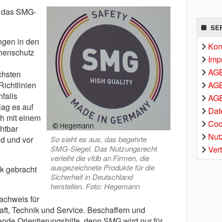
, das SMG-
SE
ngen in den
Kon
henschutz
Imp
AG
chsten
AGB
Richtlinien
falls
AGB
lag es auf
Dat
ch mit einem
Coo
htbar
Nut
d und vor
So sieht es aus, das begehrte
SMG-Siegel. Das Nutzungsrecht
Ver
verleiht die vfdb an Firmen, die
ausgezeichnete Produkte für die
k gebracht
Sicherheit in Deutschland
herstellen. Foto: Hegemann
achweis für
aft, Technik und Service. Beschaffern und
ende Orientierungshilfe, denn SMG wird nur für