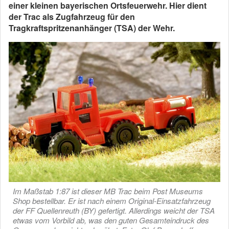
einer kleinen bayerischen Ortsfeuerwehr. Hier dient
der Trac als Zugfahrzeug für den
Tragkraftspritzenanhänger (TSA) der Wehr.
Im Maßstab 1:87 ist dieser MB Trac beim Post Museums
Shop bestellbar. Er ist nach einem Original-Einsatzfahrzeug
der FF Quellenreuth (BY) gefertigt. Allerdings weicht der TSA
etwas vom Vorbild ab, was den guten Gesamteindruck des