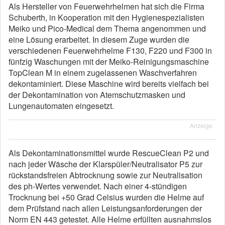
Als Hersteller von Feuerwehrhelmen hat sich die Firma
Schuberth, in Kooperation mit den Hygienespezialisten
Meiko und Pico-Medical dem Thema angenommen und
eine Lösung erarbeitet. In diesem Zuge wurden die
verschiedenen Feuerwehrhelme F130, F220 und F300 in
fünfzig Waschungen mit der Meiko-Reinigungsmaschine
TopClean M in einem zugelassenen Waschverfahren
dekontaminiert. Diese Maschine wird bereits vielfach bei
der Dekontamination von Atemschutzmasken und
Lungenautomaten eingesetzt.
Anzeige
Als Dekontaminationsmittel wurde RescueClean P2 und
nach jeder Wäsche der Klarspüler/Neutralisator P5 zur
rückstandsfreien Abtrocknung sowie zur Neutralisation
des ph-Wertes verwendet. Nach einer 4-stündigen
Trocknung bei +50 Grad Celsius wurden die Helme auf
dem Prüfstand nach allen Leistungsanforderungen der
Norm EN 443 getestet. Alle Helme erfüllten ausnahmslos