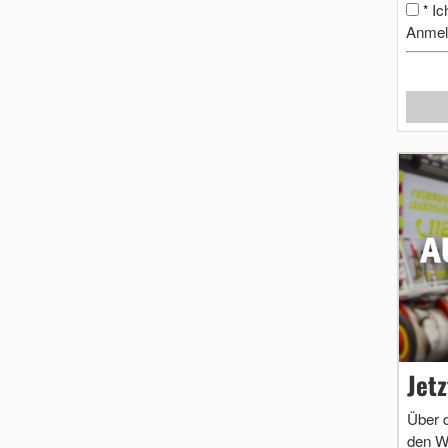
Ic
*
Anmel
Jet
Über 
den W