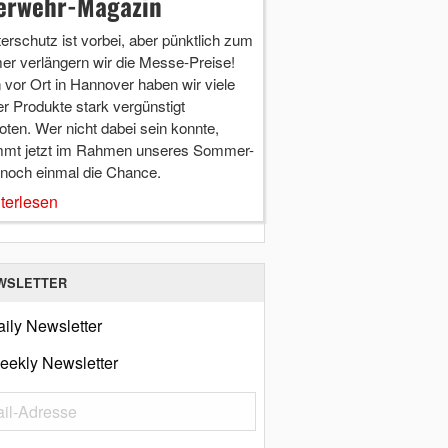
erwehr-Magazin
terschutz ist vorbei, aber pünktlich zum
r verlängern wir die Messe-Preise!
vor Ort in Hannover haben wir viele
r Produkte stark vergünstigt
ten. Wer nicht dabei sein konnte,
mt jetzt im Rahmen unseres Sommer-
 noch einmal die Chance.
terlesen
WSLETTER
ily Newsletter
eekly Newsletter