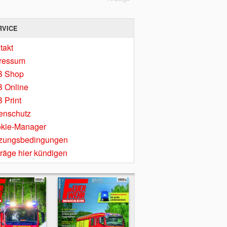
RVICE
takt
ressum
B Shop
 Online
 Print
enschutz
kie-Manager
zungsbedingungen
träge hier kündigen