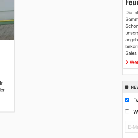
Feu
Die In
Somme
Schon 
unsere
angebo
bekom
Sales
Wei
ir
NE
der
Da
W