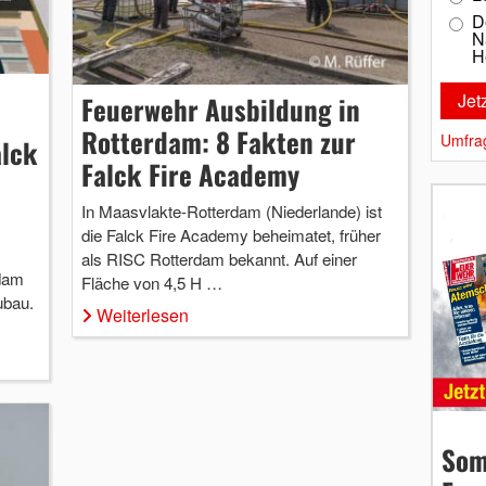
D
N
H
Feuerwehr Ausbildung in
Rotterdam: 8 Fakten zur
Umfra
alck
Falck Fire Academy
In Maasvlakte-Rotterdam (Niederlande) ist
die Falck Fire Academy beheimatet, früher
als RISC Rotterdam bekannt. Auf einer
rdam
Fläche von 4,5 H …
ubau.
Weiterlesen
Som