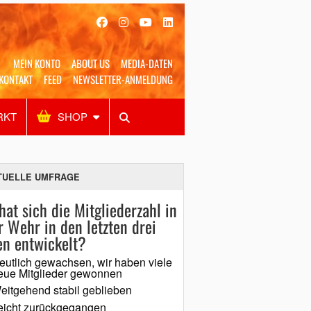
MEIN KONTO
ABOUT US
MEDIA-DATEN
KONTAKT
FEED
NEWSLETTER-ANMELDUNG
RKT
SHOP
Alles
Shop
SUCHEN
TUELLE UMFRAGE
hat sich die Mitgliederzahl in
r Wehr in den letzten drei
en entwickelt?
eutlich gewachsen, wir haben viele
eue Mitglieder gewonnen
eitgehend stabil geblieben
eicht zurückgegangen