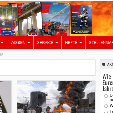
WISSEN
SERVICE
HEFTE
STELLENMA
ER
AK
Wie 
Eure
Jahr
D
n
W
L