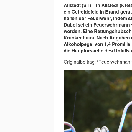
Allstedt (ST) – In Allstedt (K
ein Getreidefeld in Brand gera
halfen der Feuerwehr, indem s
Dabei sei ein Feuerwehrmann v
worden. Eine Rettungshubschr
Krankenhaus. Nach Angaben de
Alkoholpegel von 1,4 Promill
die Hauptursache des Unfalls wa
Originalbeitrag: “Feuerwehrmann 