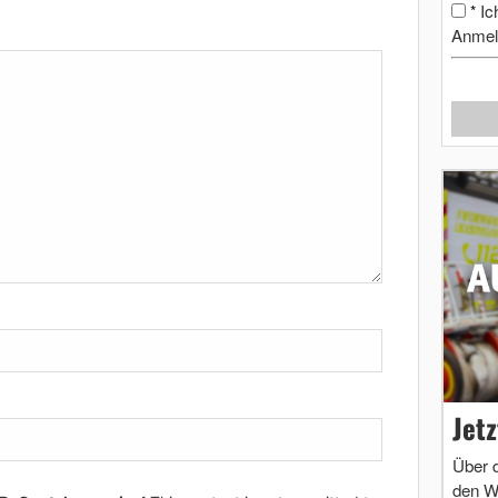
Ic
*
Anmel
Jet
Über 
den W