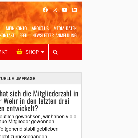
MEIN KONTO
ABOUT US
MEDIA-DATEN
KONTAKT
FEED
NEWSLETTER-ANMELDUNG
RKT
SHOP
Alles
Shop
SUCHEN
TUELLE UMFRAGE
hat sich die Mitgliederzahl in
r Wehr in den letzten drei
en entwickelt?
eutlich gewachsen, wir haben viele
eue Mitglieder gewonnen
eitgehend stabil geblieben
eicht zurückgegangen