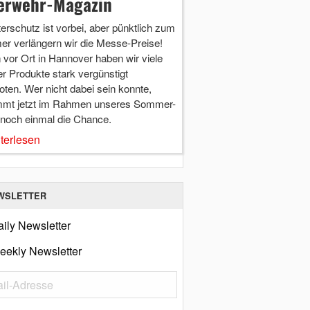
erwehr-Magazin
terschutz ist vorbei, aber pünktlich zum
r verlängern wir die Messe-Preise!
vor Ort in Hannover haben wir viele
r Produkte stark vergünstigt
ten. Wer nicht dabei sein konnte,
mt jetzt im Rahmen unseres Sommer-
 noch einmal die Chance.
terlesen
WSLETTER
ily Newsletter
eekly Newsletter