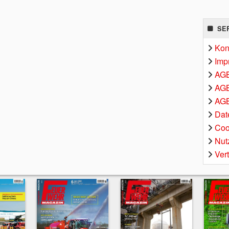
SE
Kon
Imp
AG
AGB
AGB
Dat
Coo
Nut
Ver