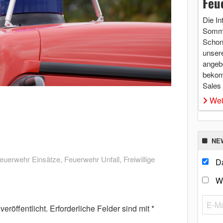
Feu
Die In
Somme
Schon 
unsere
angebo
bekom
Sales
Wei
NE
euerwehr Einsätze
,
Feuerwehr Unfall
,
Freiwillige
Da
W
eröffentlicht.
Erforderliche Felder sind mit
*