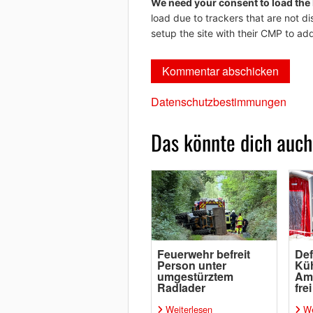
We need your consent to load the
load due to trackers that are not di
setup the site with their CMP to add
Datenschutzbestimmungen
Das könnte dich auch
Feuerwehr befreit
Def
Person unter
Küh
umgestürztem
Amm
Radlader
frei
Weiterlesen
We