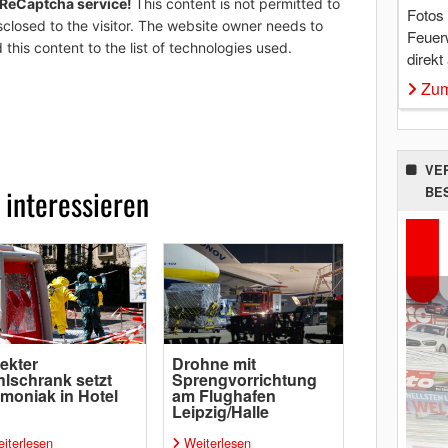
 ReCaptcha service!
This content is not permitted to
Fotos
sclosed to the visitor. The website owner needs to
Feuer
 this content to the list of technologies used.
direkt
Zum
VE
 interessieren
BE
ekter
Drohne mit
lschrank setzt
Sprengvorrichtung
oniak in Hotel
am Flughafen
Leipzig/Halle
iterlesen
Weiterlesen