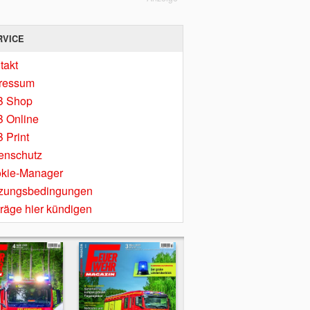
RVICE
takt
ressum
B Shop
 Online
 Print
enschutz
kie-Manager
zungsbedingungen
träge hier kündigen