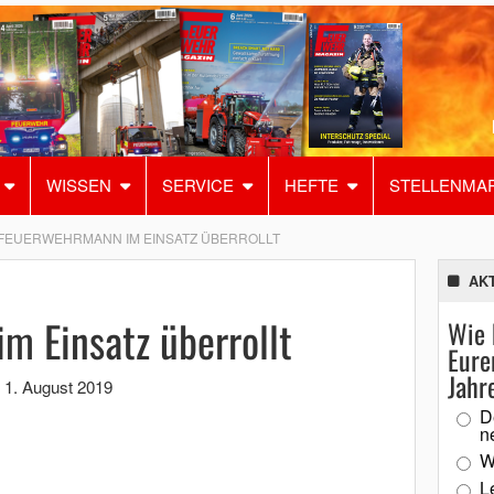
WISSEN
SERVICE
HEFTE
STELLENMA
FEUERWEHRMANN IM EINSATZ ÜBERROLLT
AK
m Einsatz überrollt
Wie 
Eure
Jahr
,
1. August 2019
D
n
W
L