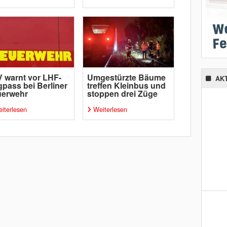
 warnt vor LHF-
Umgestürzte Bäume
AK
pass bei Berliner
treffen Kleinbus und
uerwehr
stoppen drei Züge
iterlesen
Weiterlesen