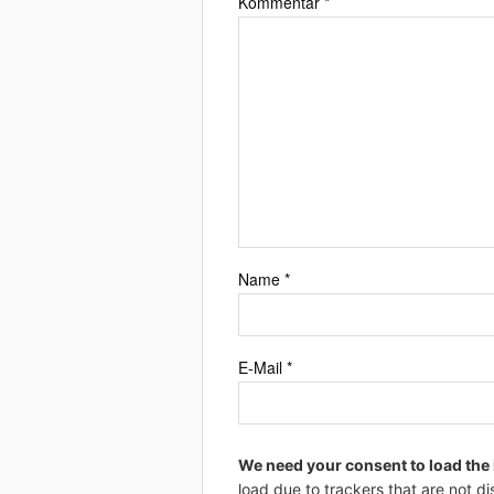
Kommentar
*
Name
*
E-Mail
*
We need your consent to load the
load due to trackers that are not di