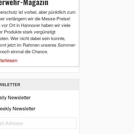
erwehr-Magazin
terschutz ist vorbei, aber pünktlich zum
r verlängern wir die Messe-Preise!
vor Ort in Hannover haben wir viele
r Produkte stark vergünstigt
ten. Wer nicht dabei sein konnte,
mt jetzt im Rahmen unseres Sommer-
 noch einmal die Chance.
terlesen
WSLETTER
ily Newsletter
eekly Newsletter