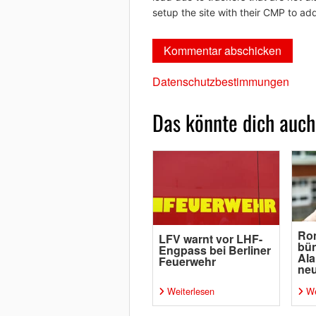
setup the site with their CMP to add
Datenschutzbestimmungen
Das könnte dich auch
Ro
LFV warnt vor LHF-
bün
Engpass bei Berliner
Ala
Feuerwehr
neu
Weiterlesen
We