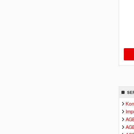
SE
Kon
Imp
AG
AGB