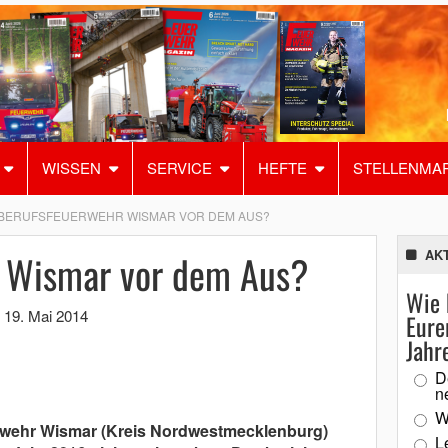
WISSEN
SERVICE
HEFTE
STELLENMA
BERUFSFEUERWEHR WISMAR VOR DEM AUS?
 Wismar vor dem Aus?
AK
Wie 
,
19. Mai 2014
Eure
Jahr
D
n
W
rwehr Wismar (Kreis Nordwestmecklenburg)
L