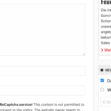
Feu
Die In
Somme
Schon 
unsere
angebo
bekom
Sales
Wei
NE
Da
W
 ReCaptcha service!
This content is not permitted to
sclosed to the visitor. The website owner needs to