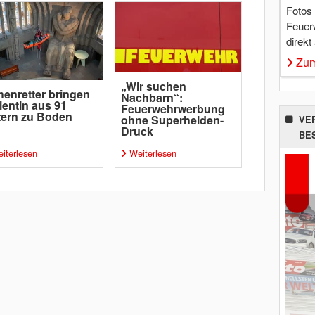
Fotos
Feuer
direkt
Zum
„Wir suchen
enretter bringen
Nachbarn“:
ientin aus 91
Feuerwehrwerbung
ern zu Boden
ohne Superhelden-
VE
Druck
BE
iterlesen
Weiterlesen