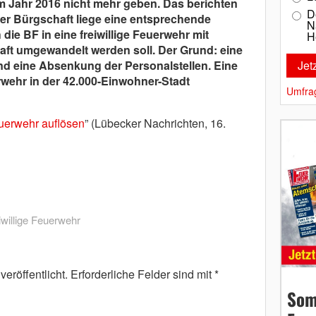
m Jahr 2016 nicht mehr geben. Das berichten
D
er Bürgschaft liege eine entsprechende
N
ie BF in eine freiwillige Feuerwehr mit
H
ft umgewandelt werden soll. Der Grund: eine
d eine Absenkung der Personalstellen. Eine
rwehr in der 42.000-Einwohner-Stadt
Umfra
euerwehr auflösen
” (Lübecker Nachrichten, 16.
iwillige Feuerwehr
eröffentlicht.
Erforderliche Felder sind mit
*
Som