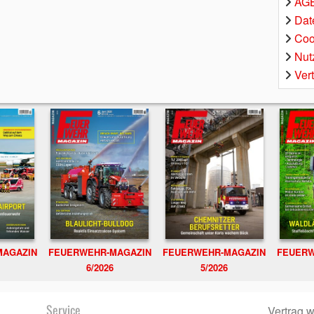
AGB
Dat
Coo
Nut
Ver
MAGAZIN
FEUERWEHR-MAGAZIN
FEUERWEHR-MAGAZIN
FEUERW
6/2026
5/2026
Service
Vertrag w