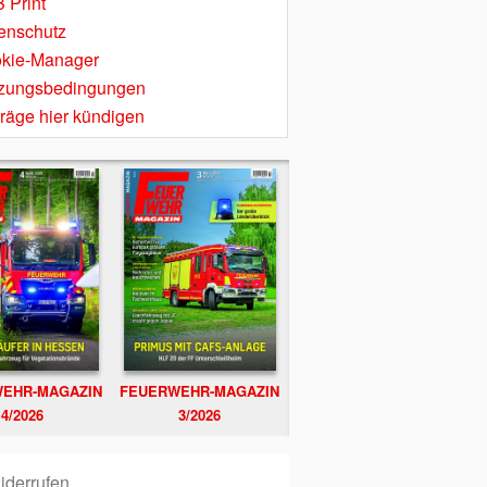
 Print
enschutz
kie-Manager
zungsbedingungen
träge hier kündigen
EHR-MAGAZIN
FEUERWEHR-MAGAZIN
4/2026
3/2026
iderrufen