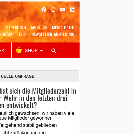
MEIN KONTO
ABOUT US
MEDIA-DATEN
KONTAKT
FEED
NEWSLETTER-ANMELDUNG
RKT
SHOP
Alles
Shop
SUCHEN
TUELLE UMFRAGE
hat sich die Mitgliederzahl in
r Wehr in den letzten drei
en entwickelt?
eutlich gewachsen, wir haben viele
eue Mitglieder gewonnen
eitgehend stabil geblieben
eicht zurückgegangen