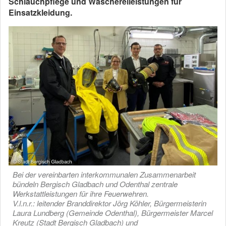
Schlauchpflege und Wäschereileistungen für
Einsatzkleidung.
Bei der vereinbarten interkommunalen Zusammenarbeit
bündeln Bergisch Gladbach und Odenthal zentrale
Werkstattleistungen für ihre Feuerwehren.
V.l.n.r.: leitender Branddirektor Jörg Köhler, Bürgermeisterin
Laura Lundberg (Gemeinde Odenthal), Bürgermeister Marcel
Kreutz (Stadt Bergisch Gladbach) und