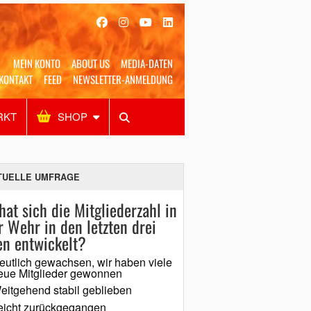
MEIN KONTO
ABOUT US
MEDIA-DATEN
KONTAKT
FEED
NEWSLETTER-ANMELDUNG
RKT
SHOP
Alles
Shop
SUCHEN
TUELLE UMFRAGE
hat sich die Mitgliederzahl in
r Wehr in den letzten drei
en entwickelt?
eutlich gewachsen, wir haben viele
eue Mitglieder gewonnen
eitgehend stabil geblieben
eicht zurückgegangen