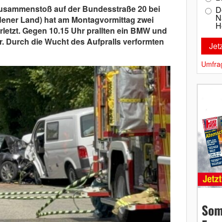
lzusammenstoß auf der Bundesstraße 20 bei
D
N
dener Land) hat am Montagvormittag zwei
H
letzt. Gegen 10.15 Uhr prallten ein BMW und
.
Durch die Wucht des Aufpralls verformten
Umfra
Som