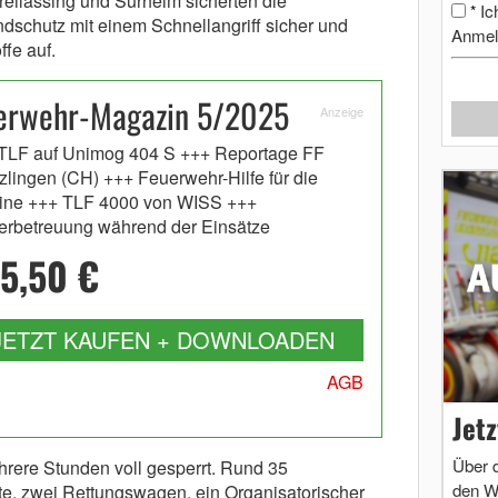
reilassing und Surheim sicherten die
Ic
*
andschutz mit einem Schnellangriff sicher und
Anmel
fe auf.
erwehr-Magazin 5/2025
Anzeige
-TLF auf Unimog 404 S +++ Reportage FF
zlingen (CH) +++ Feuerwehr-Hilfe für die
ine +++ TLF 4000 von WISS +++
erbetreuung während der Einsätze
5,50 €
JETZT KAUFEN + DOWNLOADEN
AGB
Jet
Über 
rere Stunden voll gesperrt. Rund 35
den W
e, zwei Rettungswagen, ein Organisatorischer