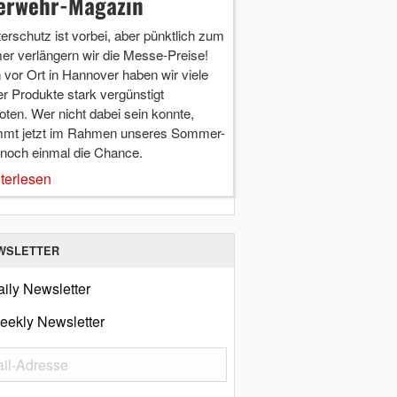
erwehr-Magazin
terschutz ist vorbei, aber pünktlich zum
r verlängern wir die Messe-Preise!
vor Ort in Hannover haben wir viele
r Produkte stark vergünstigt
ten. Wer nicht dabei sein konnte,
mt jetzt im Rahmen unseres Sommer-
 noch einmal die Chance.
terlesen
WSLETTER
ily Newsletter
eekly Newsletter