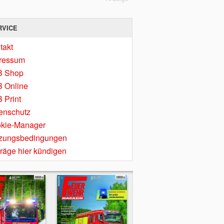
RVICE
takt
ressum
B Shop
 Online
 Print
enschutz
kie-Manager
zungsbedingungen
träge hier kündigen