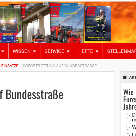
WISSEN
SERVICE
HEFTE
STELLENMA
EINSÄTZE
SOFORTRETTUNG AUF BUNDESSTRASSE
AK
uf Bundesstraße
Wie 
Eure
Jahr
D
n
W
L