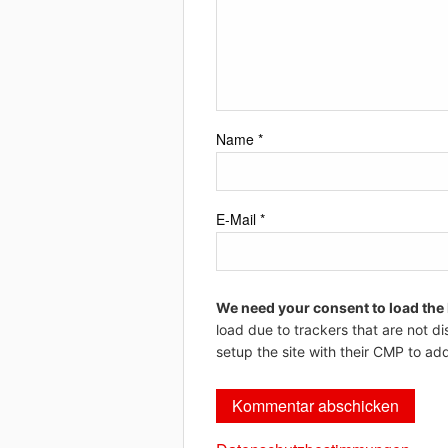
Name
*
E-Mail
*
We need your consent to load the
load due to trackers that are not di
setup the site with their CMP to add