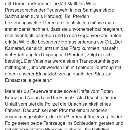
mit Tieren auskennen“, erklärt Matthias Wille,
Pressesprecher der Feuerwehr in der Samtgemeinde
Salzhausen (Kreis Harburg). Bei Pferden
beziehungsweise Tieren an Unfallstellen müsse man
immer damit rechnen, dass sie unvorhersehbar reagieren,
sich eventuell losreißen und in den Gegenverkehr laufen,
erklärt Wille die besondere Herausforderung vor Ort. „Der
Kamerad, der sich jetzt um das Pferd kümmert, hat sehr
viel Erfahrung im Umgang mit Pferden“, zeigt er sich
beruhigt. Der Veterinär werde einen Transportanhänger
mitbringen, „und wir werden ihn mit seinem Fahrzeug mit
einem unserer Einsatzfahrzeuge durch den Stau zur
Einsatzstelle geleiten.“
Mehr als 30 Feuerwehrleute sowie Kräfte vom Roten
Kreuz und Notarzt sind im Einsatz. Als Ursache für den
Unfall vermutet die Polizei die Unachtsamkeit eines
Fahrers. Dadurch sei sein Pkw mit einem anderen
zusammengestoßen, der den Pferdeanhänger zog. In der
Folge seien beide Fahrzeuge ins Schleudern geraten und
mit einem weiteren Pkw sowie einem Lkw kollidiert.