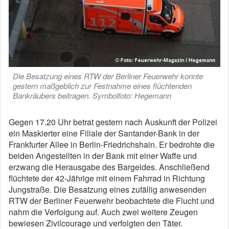
Die Besatzung eines RTW der Berliner Feuerwehr konnte
gestern maßgeblich zur Festnahme eines flüchtenden
Bankräubers beitragen. Symbolfoto: Hegemann
Gegen 17.20 Uhr betrat gestern nach Auskunft der Polizei
ein Maskierter eine Filiale der Santander-Bank in der
Frankfurter Allee in Berlin-Friedrichshain. Er bedrohte die
beiden Angestellten in der Bank mit einer Waffe und
erzwang die Herausgabe des Bargeldes. Anschließend
flüchtete der 42-Jährige mit einem Fahrrad in Richtung
Jungstraße. Die Besatzung eines zufällig anwesenden
RTW der Berliner Feuerwehr beobachtete die Flucht und
nahm die Verfolgung auf. Auch zwei weitere Zeugen
bewiesen Zivilcourage und verfolgten den Täter.