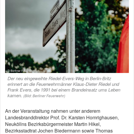
Der neu eingeweihte Riedel-Evers-Weg in Berlin-Britz
erinnert an die Feuerwehrmänner Klaus-Dieter Riedel und
Frank Evers, die 1991 bei einem Brandeinsatz ums Leben
kamen.
(Bild: Berliner Feuerwehr)
An der Veranstaltung nahmen unter anderem
Landesbranddirektor Prof. Dr. Karsten Homrighausen,
Neuköllns Bezirksbürgermeister Martin Hikel,
Bezirksstadtrat Jochen Biedermann sowie Thomas