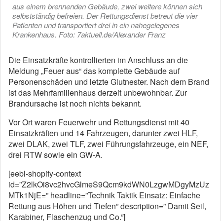
aus einem brennenden Gebäude, zwei weitere können sich
selbstständig befreien. Der Rettungsdienst betreut die vier
Patienten und transportiert drei in ein nahegelegenes
Krankenhaus. Foto: 7aktuell.de/Alexander Franz
Die Einsatzkräfte kontrollierten im Anschluss an die
Meldung „Feuer aus“ das komplette Gebäude auf
Personenschäden und letzte Glutnester. Nach dem Brand
ist das Mehrfamilienhaus derzeit unbewohnbar. Zur
Brandursache ist noch nichts bekannt.
Vor Ort waren Feuerwehr und Rettungsdienst mit 40
Einsatzkräften und 14 Fahrzeugen, darunter zwei HLF,
zwei DLAK, zwei TLF, zwei Führungsfahrzeuge, ein NEF,
drei RTW sowie ein GW-A.
[eebl-shopify-context
id=”Z2lkOi8vc2hvcGlmeS9Qcm9kdWN0LzgwMDgyMzUz
MTk1NjE=” headline=”Technik Taktik Einsatz: Einfache
Rettung aus Höhen und Tiefen” description=” Damit Seil,
Karabiner, Flaschenzug und Co.”]