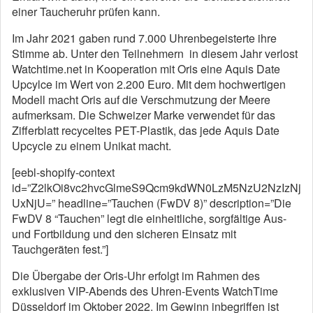
einer Taucheruhr prüfen kann.
Im Jahr 2021 gaben rund 7.000 Uhrenbegeisterte ihre
Stimme ab. Unter den Teilnehmern in diesem Jahr verlost
Watchtime.net in Kooperation mit Oris eine Aquis Date
Upcylce im Wert von 2.200 Euro. Mit dem hochwertigen
Modell macht Oris auf die Verschmutzung der Meere
aufmerksam. Die Schweizer Marke verwendet für das
Zifferblatt recyceltes PET-Plastik, das jede Aquis Date
Upcycle zu einem Unikat macht.
[eebl-shopify-context
id=”Z2lkOi8vc2hvcGlmeS9Qcm9kdWN0LzM5NzU2NzIzNj
UxNjU=” headline=”Tauchen (FwDV 8)” description=”Die
FwDV 8 “Tauchen” legt die einheitliche, sorgfältige Aus-
und Fortbildung und den sicheren Einsatz mit
Tauchgeräten fest.”]
Die Übergabe der Oris-Uhr erfolgt im Rahmen des
exklusiven VIP-Abends des Uhren-Events WatchTime
Düsseldorf im Oktober 2022. Im Gewinn inbegriffen ist