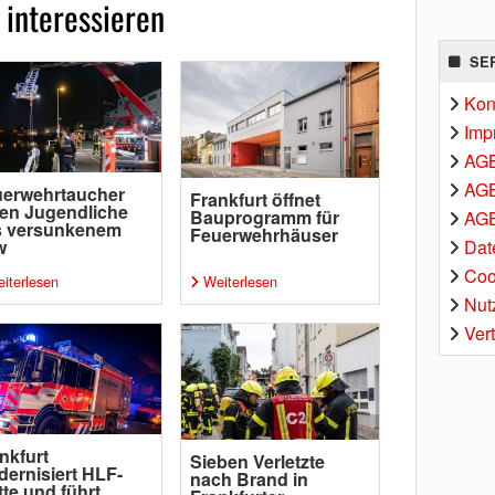
 interessieren
SE
Kon
Imp
AG
AGB
uerwehrtaucher
Frankfurt öffnet
ten Jugendliche
Bauprogramm für
AGB
s versunkenem
Feuerwehrhäuser
Dat
w
Coo
iterlesen
Weiterlesen
Nut
Ver
nkfurt
Sieben Verletzte
ernisiert HLF-
nach Brand in
tte und führt