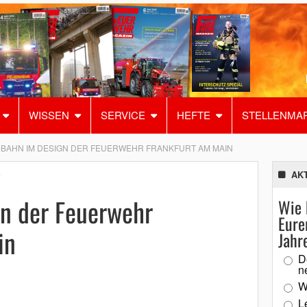
WISSEN
SERVICE
HEFTE
STELLENMA
-BAHN IM DESIGN DER FEUERWEHR FRANKFURT AM MAIN
AK
F
n der Feuerwehr
Wie 
Eure
in
Jahr
D
n
W
L