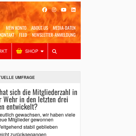
MEIN KONTO
ABOUT US
MEDIA-DATEN
KONTAKT
FEED
NEWSLETTER-ANMELDUNG
RKT
SHOP
Alles
Shop
SUCHEN
TUELLE UMFRAGE
hat sich die Mitgliederzahl in
r Wehr in den letzten drei
en entwickelt?
eutlich gewachsen, wir haben viele
eue Mitglieder gewonnen
eitgehend stabil geblieben
eicht zurückgegangen