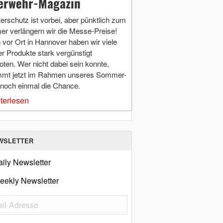
erwehr-Magazin
terschutz ist vorbei, aber pünktlich zum
r verlängern wir die Messe-Preise!
vor Ort in Hannover haben wir viele
r Produkte stark vergünstigt
ten. Wer nicht dabei sein konnte,
mt jetzt im Rahmen unseres Sommer-
 noch einmal die Chance.
terlesen
WSLETTER
ily Newsletter
eekly Newsletter