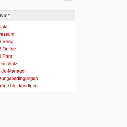
RVICE
takt
ressum
B Shop
 Online
 Print
enschutz
kie-Manager
zungsbedingungen
träge hier kündigen