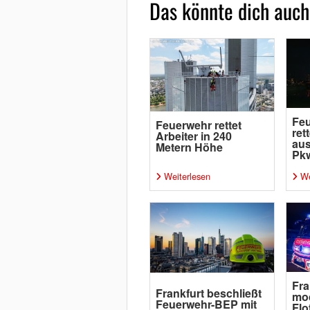
Das könnte dich auch
Fe
Feuerwehr rettet
ret
Arbeiter in 240
au
Metern Höhe
Pk
Weiterlesen
We
Fra
Frankfurt beschließt
mod
Feuerwehr-BEP mit
Flo