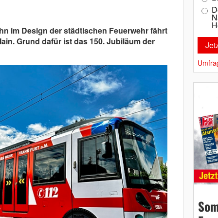
D
N
H
hn im Design der städtischen Feuerwehr fährt
ain. Grund dafür ist das 150. Jubiläum der
Umfra
Som