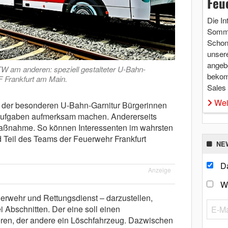
Feu
Die In
Somme
Schon 
unsere
angebo
 am anderen: speziell gestalteter U-Bahn-
bekom
F Frankfurt am Main.
Sales
Wei
it der besonderen U-Bahn-Garnitur Bürgerinnen
n Aufgaben aufmerksam machen. Andererseits
-Maßnahme. So können Interessenten im wahrsten
 Teil des Teams der Feuerwehr Frankfurt
NE
Da
Anzeige
W
rwehr und Rettungsdienst – darzustellen,
 Abschnitten. Der eine soll einen
en, der andere ein Löschfahrzeug. Dazwischen