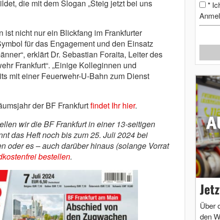
det, die mit dem Slogan „Steig jetzt bei uns
Ic
*
Anmel
st nicht nur ein Blickfang im Frankfurter
 Symbol für das Engagement und den Einsatz
ner“, erklärt Dr. Sebastian Foraita, Leiter des
ehr Frankfurt“. „Einige Kolleginnen und
its mit einer Feuerwehr-U-Bahn zum Dienst
äumsjahr der BF Frankfurt
findet Ihr hier
.
len wir die BF Frankfurt in einer 13-seitigen
nnt das Heft noch bis zum 25. Juli 2024 bei
en oder es – auch darüber hinaus (solange Vorrat
kostenfrei bestellen
.
Jet
Über 
den W